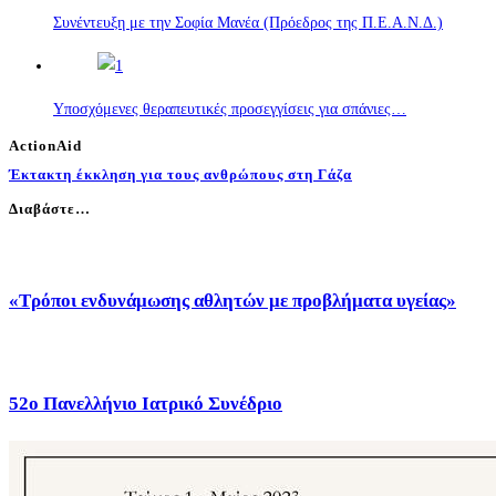
Συνέντευξη με την Σοφία Μανέα (Πρόεδρος της Π.Ε.Α.Ν.Δ.)
Υποσχόμενες θεραπευτικές προσεγγίσεις για σπάνιες…
ActionAid
Έκτακτη έκκληση για τους ανθρώπους στη Γάζα
Διαβάστε…
«Τρόποι ενδυνάμωσης αθλητών με προβλήματα υγείας»
52o Πανελλήνιο Ιατρικό Συνέδριο