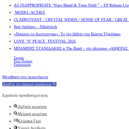
AS INAPPROPRIATE “Stars Bleed & Trees Yield ” – EP Release Live s
MODEL/ACTRIZ
CLAIRVOYANT / CRYSTAL WINDS / SENSE OF FEAR / GREA
Butt Splitters – Nibelvirch
«Παγώνει το Άμστερνταμ»: Το νέο βιβλίο του Κώστα Τζανιδάκη
LOVE ‘N’ PEACE FESTIVAL 2026
ΜΠΑΜΠΗΣ ΤΖΑΝΙΔΑΚΗΣ n The Band – νέο άλμπουμ «ΑΙΘΕΡΑΣ » α
Σκοπός
Όροι Χρήσης
Επικοινωνία
Copyright nosos-notalone.gr 2022
Μετάβαση στο περιεχόμενο
Ανοίξτε τη γραμμή εργαλείων
Εργαλεία προσβασιμότητας
Αύξηση κειμένου
Μείωση κειμένου
Κλίμακα Γκρι
Υψηλή Αντίθεση