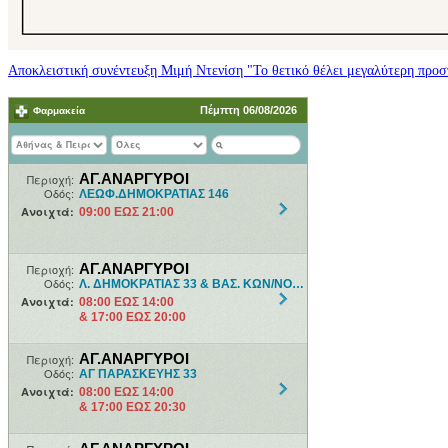
Αποκλειστική συνέντευξη Μιμή Ντενίση "Το θετικό θέλει μεγαλύτερη προσπ