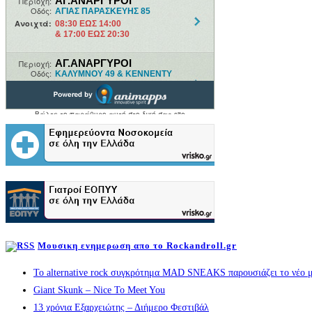
Μουσικη ενημερωση απο το Rockandroll.gr
Το alternative rock συγκρότημα MAD SNEAKS παρουσιάζει το νέο μ
Giant Skunk – Nice To Meet You
13 χρόνια Εξαρχειώτης – Διήμερο Φεστιβάλ