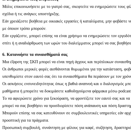
Μόλις επικοινωνήσετε με το γιατρό σας, σκεφτείτε να ενημερώσετε τους φί
σχέδια ή τις ανάγκες υποστήριξης.
Εάν χρειάζεστε βοήθεια με οικιακές εργασίες ή καταλύματα, μην φοβάστε 
με όποιον τρόπο μπορούν.
Εάν εργάζεστε, μπορεί επίσης να είναι χρήσιμο να ενημερώσετε τον εργοδότ
σπίτι ή η αναδιάρθρωση των ωρών του διαλείμματος μπορεί να σας βοηθήσει
6. Κατανοήστε τα συναισθήματά σας
Μια έξαρση της ΣΚΠ μπορεί να είναι πηγή άγχους και περίπλοκων συναισθ
Οι άνθρωποι μερικές φορές αισθάνονται θυμωμένοι για την κατάσταση, φοβο
υπενθυμίστε στον εαυτό σας ότι τα συναισθήματα θα περάσουν με τον χρόν
Οι ασκήσεις ενσυνειδητότητας όπως η βαθιά αναπνοή και ο διαλογισμός μπορ
μαθήματα ή μπορείτε να δοκιμάσετε καθοδηγούμενα φάρμακα μέσω podcast ή
Το να αφιερώνετε χρόνο για ξεκούραση, να φροντίζετε τον εαυτό σας και 
μπορεί να σας βοηθήσει να προσδιορίσετε πόση ανάπαυση και πόση δραστη
Μπορούν επίσης να σας κατευθύνουν σε συμβουλευτικές υπηρεσίες εάν αρχί
προοπτική για τα πράγματα.
Προσωπική συμβουλή, συνάντηση με φίλους για καφέ, συζήτηση, δραστηριότ