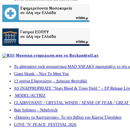
Μουσικη ενημερωση απο το Rockandroll.gr
Το alternative rock συγκρότημα MAD SNEAKS παρουσιάζει το νέο μ
Giant Skunk – Nice To Meet You
13 χρόνια Εξαρχειώτης – Διήμερο Φεστιβάλ
AS INAPPROPRIATE “Stars Bleed & Trees Yield ” – EP Release Live s
MODEL/ACTRIZ
CLAIRVOYANT / CRYSTAL WINDS / SENSE OF FEAR / GREA
Butt Splitters – Nibelvirch
«Παγώνει το Άμστερνταμ»: Το νέο βιβλίο του Κώστα Τζανιδάκη
LOVE ‘N’ PEACE FESTIVAL 2026