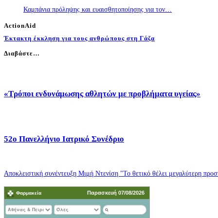
Καμπάνια πρόληψης και ευαισθητοποίησης για τον…
ActionAid
Έκτακτη έκκληση για τους ανθρώπους στη Γάζα
Διαβάστε…
«Τρόποι ενδυνάμωσης αθλητών με προβλήματα υγείας»
52o Πανελλήνιο Ιατρικό Συνέδριο
Αποκλειστική συνέντευξη Μιμή Ντενίση "Το θετικό θέλει μεγαλύτερη προσπ