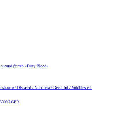
ουσικό βίντεο «Dirty Blood»
how w/ Diseased / Noctifera / Deceitful / Voidblessed
T VOYAGER