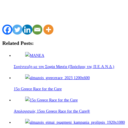
Related Posts:
Συνέντευξη με την Σοφία Μανέα (Πρόεδρος της Π.Ε.Α.Ν.Δ.)
15o Greece Race for the Cure
Απολογισμός 15ου Greece Race for the Cure®