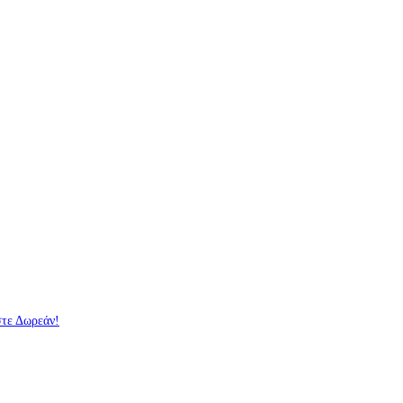
στε Δωρεάν!