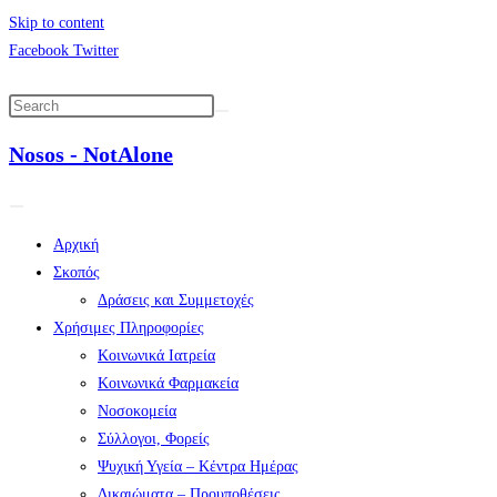
Skip to content
Facebook
Twitter
Nosos - NotAlone
Αρχική
Σκοπός
Δράσεις και Συμμετοχές
Χρήσιμες Πληροφορίες
Κοινωνικά Ιατρεία
Κοινωνικά Φαρμακεία
Νοσοκομεία
Σύλλογοι, Φορείς
Ψυχική Υγεία – Κέντρα Ημέρας
Δικαιώματα – Προυποθέσεις