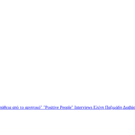
άθεια από το αρνητικό" "Positive People" Interviews Ελένη Παξιμάδη Διαβά