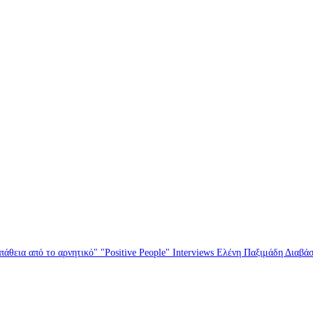
άθεια από το αρνητικό" "Positive People" Interviews Ελένη Παξιμάδη Διαβά