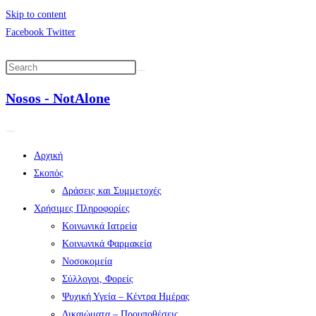
Skip to content
Facebook
Twitter
Nosos - NotAlone
Αρχική
Σκοπός
Δράσεις και Συμμετοχές
Χρήσιμες Πληροφορίες
Κοινωνικά Ιατρεία
Κοινωνικά Φαρμακεία
Νοσοκομεία
Σύλλογοι, Φορείς
Ψυχική Υγεία – Κέντρα Ημέρας
Δικαιώματα – Προυποθέσεις