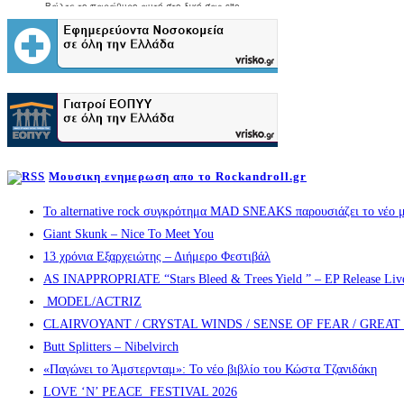
Μουσικη ενημερωση απο το Rockandroll.gr
Το alternative rock συγκρότημα MAD SNEAKS παρουσιάζει το νέο μ
Giant Skunk – Nice To Meet You
13 χρόνια Εξαρχειώτης – Διήμερο Φεστιβάλ
AS INAPPROPRIATE “Stars Bleed & Trees Yield ” – EP Release Live s
MODEL/ACTRIZ
CLAIRVOYANT / CRYSTAL WINDS / SENSE OF FEAR / GREA
Butt Splitters – Nibelvirch
«Παγώνει το Άμστερνταμ»: Το νέο βιβλίο του Κώστα Τζανιδάκη
LOVE ‘N’ PEACE FESTIVAL 2026