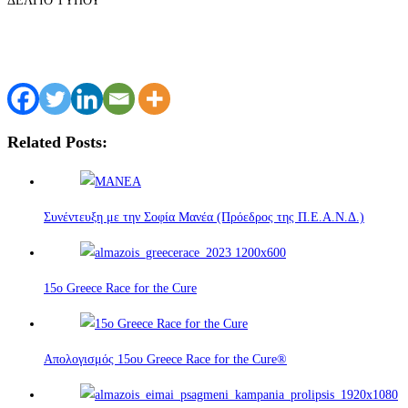
ΔΕΛΤΙΟ ΤΥΠΟΥ
Related Posts:
Συνέντευξη με την Σοφία Μανέα (Πρόεδρος της Π.Ε.Α.Ν.Δ.)
15o Greece Race for the Cure
Απολογισμός 15ου Greece Race for the Cure®