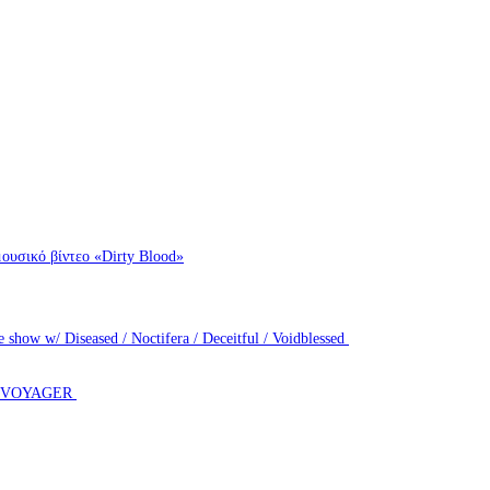
ουσικό βίντεο «Dirty Blood»
how w/ Diseased / Noctifera / Deceitful / Voidblessed
T VOYAGER