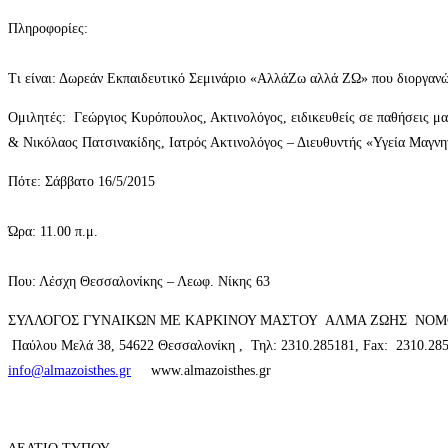
Πληροφορίες:
Τι είναι: Δωρεάν Εκπαιδευτικό Σεμινάριο «ΑλλάΖω αλλά ΖΩ» που διοργα
Ομιλητές: Γεώργιος Κυρόπουλος, Ακτινολόγος, ειδικευθείς σε παθήσεις μ
& Νικόλαος Πατσινακίδης, Ιατρός Ακτινολόγος – Διευθυντής «Υγεία Μαγνη
Πότε: Σάββατο 16/5/2015
Ώρα: 11.00 π.μ.
Που: Λέσχη Θεσσαλονίκης – Λεωφ. Νίκης 63
ΣΥΛΛΟΓΟΣ ΓΥΝΑΙΚΩΝ ΜΕ ΚΑΡΚΙΝΟΥ ΜΑΣΤΟΥ ΑΛΜΑ ΖΩΗΣ ΝΟΜ
Παύλου Μελά 38, 54622 Θεσσαλονίκη , Τηλ: 2310.285181, Fax: 2310.285
info@almazoisthes.gr
www.almazoisthes.gr