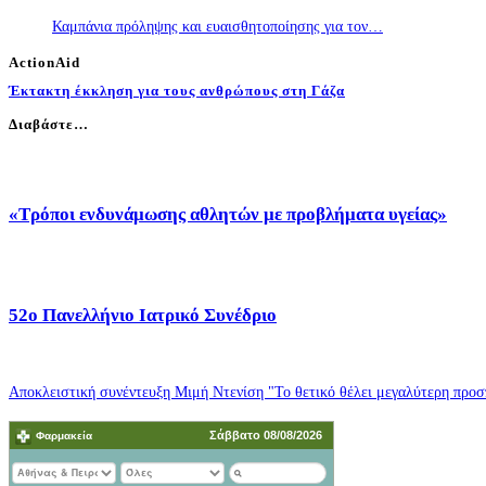
Καμπάνια πρόληψης και ευαισθητοποίησης για τον…
ActionAid
Έκτακτη έκκληση για τους ανθρώπους στη Γάζα
Διαβάστε…
«Τρόποι ενδυνάμωσης αθλητών με προβλήματα υγείας»
52o Πανελλήνιο Ιατρικό Συνέδριο
Αποκλειστική συνέντευξη Μιμή Ντενίση "Το θετικό θέλει μεγαλύτερη προσπ