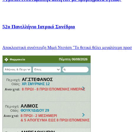
52o Πανελλήνιο Ιατρικό Συνέδριο
Αποκλειστική συνέντευξη Μιμή Ντενίση "Το θετικό θέλει μεγαλύτερη προσπ