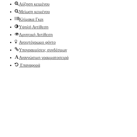
Αύξηση κειμένου
Μείωση κειμένου
Κλίμακα Γκρι
Υψηλή Αντίθεση
Αρνητική Αντίθεση
Ανοιχτόχρωμο φόντο
Υπογραμμίσεις συνδέσμων
Αναγνώσιμη γραμματοσειρά
Επαναφορά