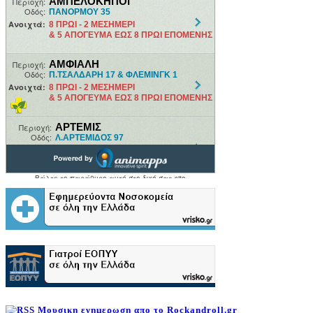
Μουσικη ενημερωση απο το Rockandroll.gr