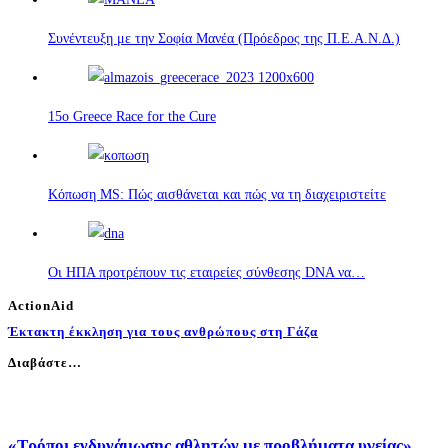
Συνέντευξη με την Σοφία Μανέα (Πρόεδρος της Π.Ε.Α.Ν.Δ.)
15o Greece Race for the Cure
Κόπωση MS: Πώς αισθάνεται και πώς να τη διαχειριστείτε
Οι ΗΠΑ προτρέπουν τις εταιρείες σύνθεσης DNA να…
ActionAid
Έκτακτη έκκληση για τους ανθρώπους στη Γάζα
Διαβάστε…
«Τρόποι ενδυνάμωσης αθλητών με προβλήματα υγείας»