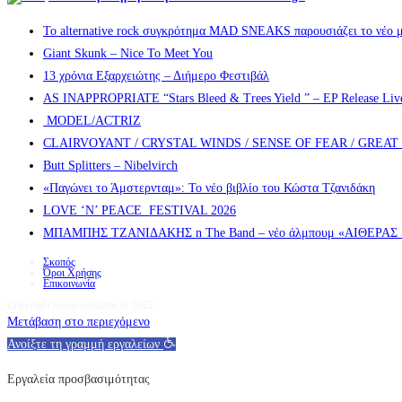
Το alternative rock συγκρότημα MAD SNEAKS παρουσιάζει το νέο μ
Giant Skunk – Nice To Meet You
13 χρόνια Εξαρχειώτης – Διήμερο Φεστιβάλ
AS INAPPROPRIATE “Stars Bleed & Trees Yield ” – EP Release Live s
MODEL/ACTRIZ
CLAIRVOYANT / CRYSTAL WINDS / SENSE OF FEAR / GREA
Butt Splitters – Nibelvirch
«Παγώνει το Άμστερνταμ»: Το νέο βιβλίο του Κώστα Τζανιδάκη
LOVE ‘N’ PEACE FESTIVAL 2026
ΜΠΑΜΠΗΣ ΤΖΑΝΙΔΑΚΗΣ n The Band – νέο άλμπουμ «ΑΙΘΕΡΑΣ » α
Σκοπός
Όροι Χρήσης
Επικοινωνία
Copyright nosos-notalone.gr 2022
Μετάβαση στο περιεχόμενο
Ανοίξτε τη γραμμή εργαλείων
Εργαλεία προσβασιμότητας