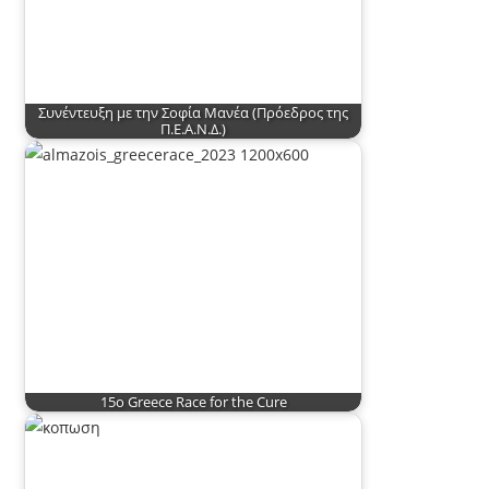
Συνέντευξη με την Σοφία Μανέα (Πρόεδρος της
Π.Ε.Α.Ν.Δ.)
15o Greece Race for the Cure