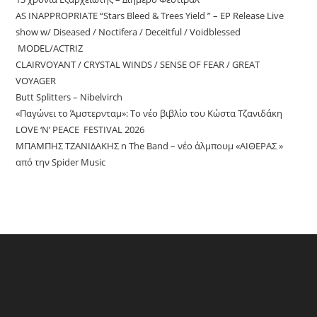
AS INAPPROPRIATE “Stars Bleed & Trees Yield ” – EP Release Live
show w/ Diseased / Noctifera / Deceitful / Voidblessed
MODEL/ACTRIZ
CLAIRVOYANT / CRYSTAL WINDS / SENSE OF FEAR / GREAT
VOYAGER
Butt Splitters – Nibelvirch
«Παγώνει το Άμστερνταμ»: Το νέο βιβλίο του Κώστα Τζανιδάκη
LOVE ‘N’ PEACE FESTIVAL 2026
ΜΠΑΜΠΗΣ ΤΖΑΝΙΔΑΚΗΣ n The Band – νέο άλμπουμ «ΑΙΘΕΡΑΣ »
από την Spider Music