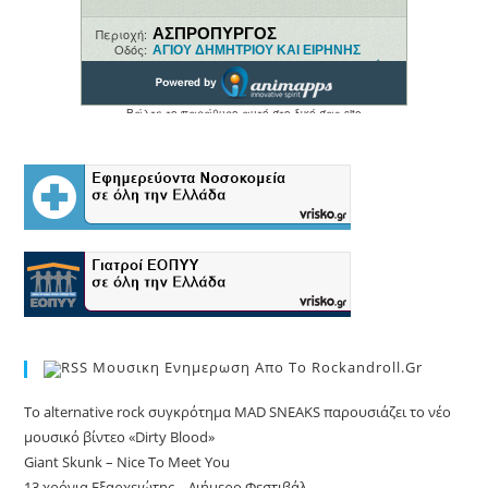
Μουσικη Ενημερωση Απο Το Rockandroll.gr
Το alternative rock συγκρότημα MAD SNEAKS παρουσιάζει το νέο
μουσικό βίντεο «Dirty Blood»
Giant Skunk – Nice To Meet You
13 χρόνια Εξαρχειώτης – Διήμερο Φεστιβάλ