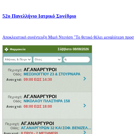
52o Πανελλήνιο Ιατρικό Συνέδριο
Αποκλειστική συνέντευξη Μιμή Ντενίση "Το θετικό θέλει μεγαλύτερη προσπ