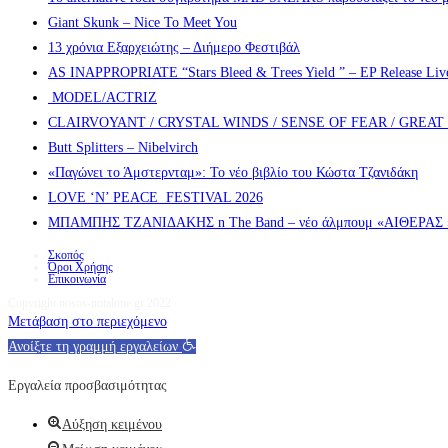
Giant Skunk – Nice To Meet You
13 χρόνια Εξαρχειώτης – Διήμερο Φεστιβάλ
AS INAPPROPRIATE “Stars Bleed & Trees Yield ” – EP Release Live s
MODEL/ACTRIZ
CLAIRVOYANT / CRYSTAL WINDS / SENSE OF FEAR / GREA
Butt Splitters – Nibelvirch
«Παγώνει το Άμστερνταμ»: Το νέο βιβλίο του Κώστα Τζανιδάκη
LOVE ‘N’ PEACE FESTIVAL 2026
ΜΠΑΜΠΗΣ ΤΖΑΝΙΔΑΚΗΣ n The Band – νέο άλμπουμ «ΑΙΘΕΡΑΣ » α
Σκοπός
Όροι Χρήσης
Επικοινωνία
Copyright nosos-notalone.gr 2022
Μετάβαση στο περιεχόμενο
Ανοίξτε τη γραμμή εργαλείων
Εργαλεία προσβασιμότητας
Αύξηση κειμένου