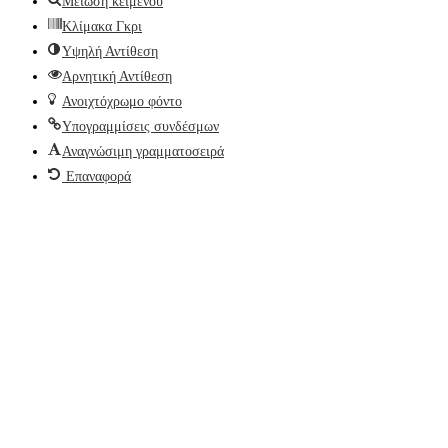
Μείωση κειμένου
Κλίμακα Γκρι
Υψηλή Αντίθεση
Αρνητική Αντίθεση
Ανοιχτόχρωμο φόντο
Υπογραμμίσεις συνδέσμων
Αναγνώσιμη γραμματοσειρά
Επαναφορά