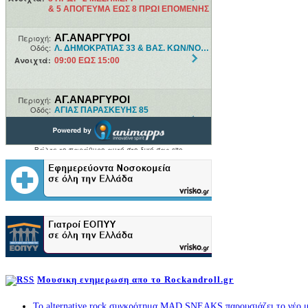
Μουσικη ενημερωση απο το Rockandroll.gr
Το alternative rock συγκρότημα MAD SNEAKS παρουσιάζει το νέο μ