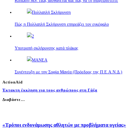
Κόπωση MS: Πώς αισθάνεται και πώς να τη διαχειριστείτε
Πώς η Πολλαπλή Σκλήρυνση επηρεάζει τον εγκέφαλο
Υποτροπή σκλήρυνσης κατά πλάκας
Συνέντευξη με την Σοφία Μανέα (Πρόεδρος της Π.Ε.Α.Ν.Δ.)
ActionAid
Έκτακτη έκκληση για τους ανθρώπους στη Γάζα
Διαβάστε…
«Τρόποι ενδυνάμωσης αθλητών με προβλήματα υγείας»