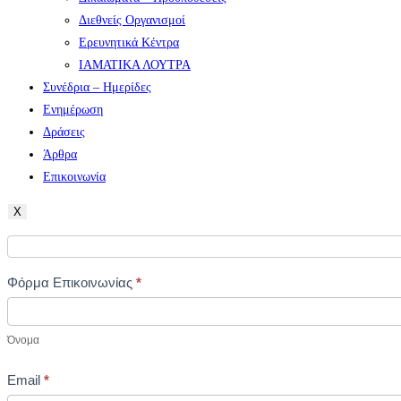
Διεθνείς Οργανισμοί
Ερευνητικά Κέντρα
ΙΑΜΑΤΙΚΑ ΛΟΥΤΡΑ
Συνέδρια – Ημερίδες
Ενημέρωση
Δράσεις
Άρθρα
Επικοινωνία
X
Contact
Φόρμα Επικοινωνίας
*
Us
Όνομα
Email
*