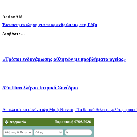
ActionAid
Έκτακτη έκκληση για τους ανθρώπους στη Γάζα
Διαβάστε…
«Τρόποι ενδυνάμωσης αθλητών με προβλήματα υγείας»
52o Πανελλήνιο Ιατρικό Συνέδριο
Αποκλειστική συνέντευξη Μιμή Ντενίση "Το θετικό θέλει μεγαλύτερη προσπ