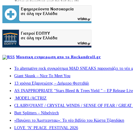
Μουσικη ενημερωση απο το Rockandroll.gr
Το alternative rock συγκρότημα MAD SNEAKS παρουσιάζει το νέο μ
Giant Skunk – Nice To Meet You
13 χρόνια Εξαρχειώτης – Διήμερο Φεστιβάλ
AS INAPPROPRIATE “Stars Bleed & Trees Yield ” – EP Release Live s
MODEL/ACTRIZ
CLAIRVOYANT / CRYSTAL WINDS / SENSE OF FEAR / GREA
Butt Splitters – Nibelvirch
«Παγώνει το Άμστερνταμ»: Το νέο βιβλίο του Κώστα Τζανιδάκη
LOVE ‘N’ PEACE FESTIVAL 2026