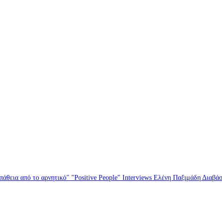
άθεια από το αρνητικό" "Positive People" Interviews Ελένη Παξιμάδη Διαβά