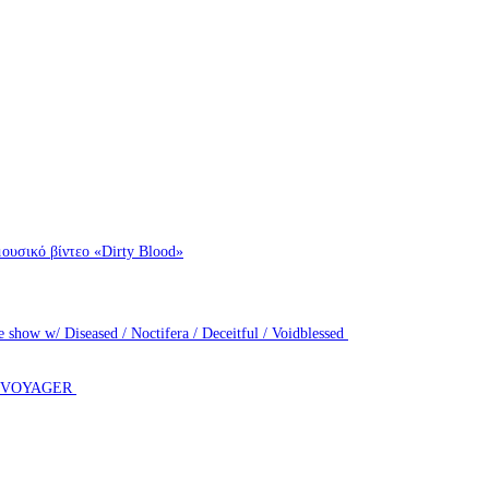
ουσικό βίντεο «Dirty Blood»
how w/ Diseased / Noctifera / Deceitful / Voidblessed
T VOYAGER