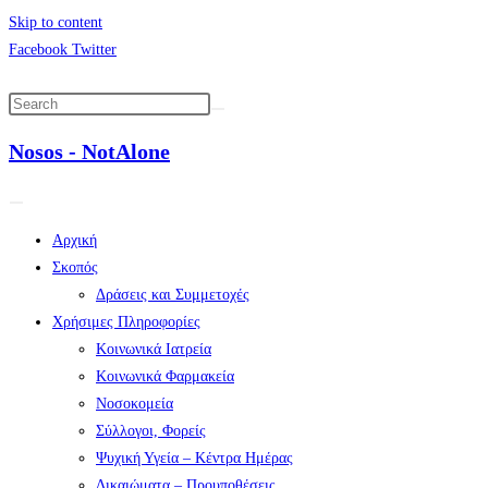
Skip to content
Facebook
Twitter
Nosos - NotAlone
Αρχική
Σκοπός
Δράσεις και Συμμετοχές
Χρήσιμες Πληροφορίες
Κοινωνικά Ιατρεία
Κοινωνικά Φαρμακεία
Νοσοκομεία
Σύλλογοι, Φορείς
Ψυχική Υγεία – Κέντρα Ημέρας
Δικαιώματα – Προυποθέσεις