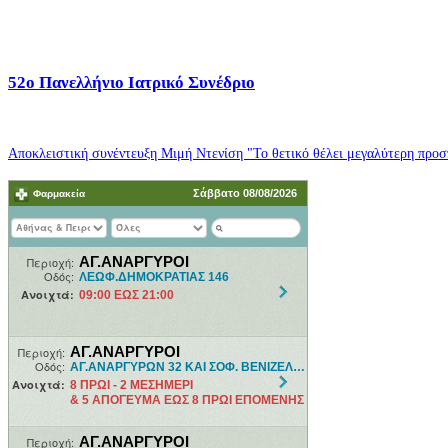
52o Πανελλήνιο Ιατρικό Συνέδριο
Αποκλειστική συνέντευξη Μιμή Ντενίση "Το θετικό θέλει μεγαλύτερη προσπ