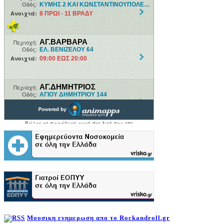
Μουσικη ενημερωση απο το Rockandroll.gr