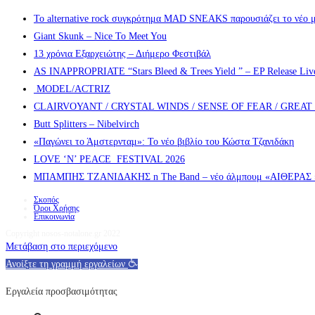
Το alternative rock συγκρότημα MAD SNEAKS παρουσιάζει το νέο μ
Giant Skunk – Nice To Meet You
13 χρόνια Εξαρχειώτης – Διήμερο Φεστιβάλ
AS INAPPROPRIATE “Stars Bleed & Trees Yield ” – EP Release Live s
MODEL/ACTRIZ
CLAIRVOYANT / CRYSTAL WINDS / SENSE OF FEAR / GREA
Butt Splitters – Nibelvirch
«Παγώνει το Άμστερνταμ»: Το νέο βιβλίο του Κώστα Τζανιδάκη
LOVE ‘N’ PEACE FESTIVAL 2026
ΜΠΑΜΠΗΣ ΤΖΑΝΙΔΑΚΗΣ n The Band – νέο άλμπουμ «ΑΙΘΕΡΑΣ » α
Σκοπός
Όροι Χρήσης
Επικοινωνία
Copyright nosos-notalone.gr 2022
Μετάβαση στο περιεχόμενο
Ανοίξτε τη γραμμή εργαλείων
Εργαλεία προσβασιμότητας