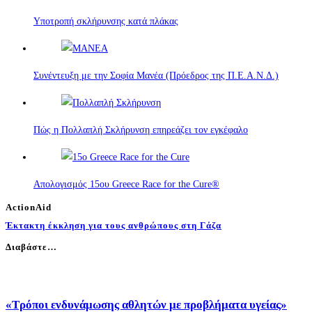
Υποτροπή σκλήρυνσης κατά πλάκας
Συνέντευξη με την Σοφία Μανέα (Πρόεδρος της Π.Ε.Α.Ν.Δ.)
Πώς η Πολλαπλή Σκλήρυνση επηρεάζει τον εγκέφαλο
Απολογισμός 15ου Greece Race for the Cure®
ActionAid
Έκτακτη έκκληση για τους ανθρώπους στη Γάζα
Διαβάστε…
«Τρόποι ενδυνάμωσης αθλητών με προβλήματα υγείας»