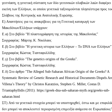
γειτνίαση, η γενετική σύσταση των δύο γειτονικών σλαβικών λαών διαφέρει
εκείνη των Ελλήνων, οι οποίοι γενετικά ταξινομούνται πλησιέστερα προς το
Σλάβους της Κεντρικής και Ανατολικής Ευρώπης.
Ε) Απαντήσεις για τις ανακρίβειες για τη Γενετική καταγωγή των
Μακεδόνων/Ελλήνων υπάρχουν:
Ε.α) Στο βιβλίο “Η πλαστογράφηση της ιστορίας της Μακεδονίας”
Συγγραφέας: Μάρτης Κ. Νικόλαος
Ε.β) Στο βιβλίο “Η γενετικη ιστορια των Ελλήνων – Το DNA των Ελλήνων”
Συγγραφέας Κώστας Τιανταφυλλίδης
Ε.γ) Στο βιβλίο “The genetics origins of the Greeks”.
Συγγραφέας Κώστας Τιανταφυλλίδης
Ε.δ) Στο άρθρο “The Alleged Sub-Saharan African Origin of the Greeks? A
Systematic Review of Genetic Research and Historical Documents Dispels Ar
Villena’s Theory” by Christos Karatzios, Stephen G. Miller, Costas D.
Triantaphyllidis (2011). https://greek-dna-sub-saharan-myth.org/greeks-sub-
saharan.html
ΣΤ) Από τα γενετικά στοιχεία μπορεί να υποστηριχθεί, έστω και με επιφυλάξ
δεν μπορεί να αποκλειστεί περιορισμένη επιμειξία ανάμεσα σε Ευρωπαίους