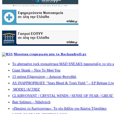
Μουσικη ενημερωση απο το Rockandroll.gr
Το alternative rock συγκρότημα MAD SNEAKS παρουσιάζει το νέο μ
Giant Skunk – Nice To Meet You
13 χρόνια Εξαρχειώτης – Διήμερο Φεστιβάλ
AS INAPPROPRIATE “Stars Bleed & Trees Yield ” – EP Release Live s
MODEL/ACTRIZ
CLAIRVOYANT / CRYSTAL WINDS / SENSE OF FEAR / GREA
Butt Splitters – Nibelvirch
«Παγώνει το Άμστερνταμ»: Το νέο βιβλίο του Κώστα Τζανιδάκη