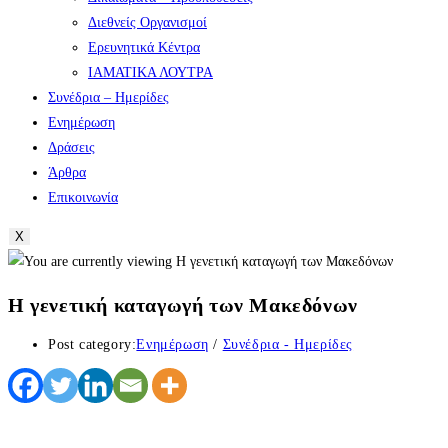
Διεθνείς Οργανισμοί
Ερευνητικά Κέντρα
ΙΑΜΑΤΙΚΑ ΛΟΥΤΡΑ
Συνέδρια – Ημερίδες
Ενημέρωση
Δράσεις
Άρθρα
Επικοινωνία
X
Η γενετική καταγωγή των Μακεδόνων
Post category:
Ενημέρωση
/
Συνέδρια - Ημερίδες