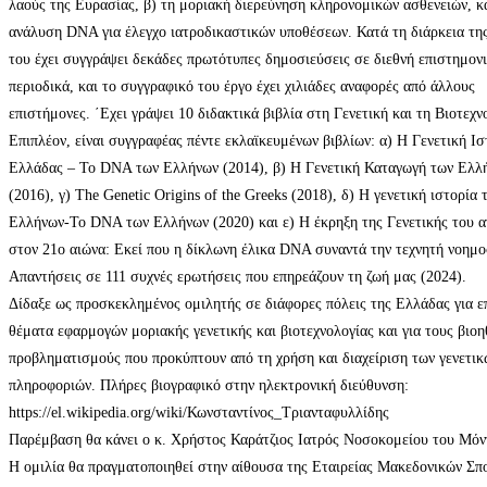
λαούς της Ευρασίας, β) τη μοριακή διερεύνηση κληρονομικών ασθενειών, κα
ανάλυση DNA για έλεγχο ιατροδικαστικών υποθέσεων. Κατά τη διάρκεια της
του έχει συγγράψει δεκάδες πρωτότυπες δημοσιεύσεις σε διεθνή επιστημον
περιοδικά, και το συγγραφικό του έργο έχει χιλιάδες αναφορές από άλλους
επιστήμονες. ΄Εχει γράψει 10 διδακτικά βιβλία στη Γενετική και τη Βιοτεχν
Επιπλέον, είναι συγγραφέας πέντε εκλαϊκευμένων βιβλίων: α) Η Γενετική Ισ
Ελλάδας – Το DNA των Ελλήνων (2014), β) Η Γενετική Καταγωγή των Ελλ
(2016), γ) The Genetic Origins of the Greeks (2018), δ) Η γενετική ιστορία 
Ελλήνων-Το DNA των Ελλήνων (2020) και ε) H έκρηξη της Γενετικής του 
στον 21ο αιώνα: Εκεί που η δίκλωνη έλικα DNA συναντά την τεχνητή νοημο
Απαντήσεις σε 111 συχνές ερωτήσεις που επηρεάζουν τη ζωή μας (2024).
Δίδαξε ως προσκεκλημένος ομιλητής σε διάφορες πόλεις της Ελλάδας για ε
θέματα εφαρμογών μοριακής γενετικής και βιοτεχνολογίας και για τους βιοη
προβληματισμούς που προκύπτουν από τη χρήση και διαχείριση των γενετικ
πληροφοριών. Πλήρες βιογραφικό στην ηλεκτρονική διεύθυνση:
https://el.wikipedia.org/wiki/Κωνσταντίνος_Τριανταφυλλίδης
Παρέμβαση θα κάνει ο κ. Χρήστος Καράτζιος Ιατρός Νοσοκομείου του Μόντ
Η ομιλία θα πραγματοποιηθεί στην αίθουσα της Εταιρείας Μακεδονικών Σπ