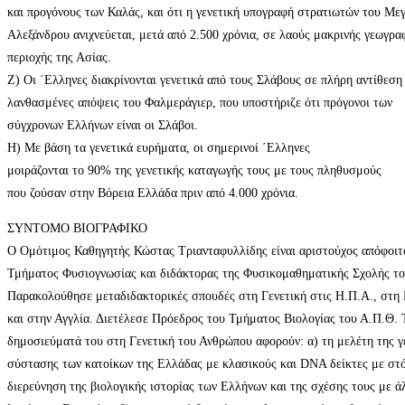
και προγόνους των Καλάς, και ότι η γενετική υπογραφή στρατιωτών του Με
Αλεξάνδρου ανιχνεύεται, μετά από 2.500 χρόνια, σε λαούς μακρινής γεωγρα
περιοχής της Ασίας.
Ζ) Οι ΄Ελληνες διακρίνονται γενετικά από τους Σλάβους σε πλήρη αντίθεση 
λανθασμένες απόψεις του Φαλμεράγιερ, που υποστήριζε ότι πρόγονοι των
σύγχρονων Ελλήνων είναι οι Σλάβοι.
Η) Με βάση τα γενετικά ευρήματα, οι σημερινοί ΄Ελληνες
μοιράζονται το 90% της γενετικής καταγωγής τους με τους πληθυσμούς
που ζούσαν στην Βόρεια Ελλάδα πριν από 4.000 χρόνια.
ΣΥΝΤΟΜΟ ΒΙΟΓΡΑΦΙΚΟ
Ο Ομότιμος Καθηγητής Κώστας Τριανταφυλλίδης είναι αριστούχος απόφοιτ
Τμήματος Φυσιογνωσίας και διδάκτορας της Φυσικομαθηματικής Σχολής τ
Παρακολούθησε μεταδιδακτορικές σπουδές στη Γενετική στις Η.Π.Α., στη 
και στην Αγγλία. Διετέλεσε Πρόεδρος του Τμήματος Βιολογίας του Α.Π.Θ. 
δημοσιεύματά του στη Γενετική του Ανθρώπου αφορούν: α) τη μελέτη της γ
σύστασης των κατοίκων της Ελλάδας με κλασικούς και DNA δείκτες με στ
διερεύνηση της βιολογικής ιστορίας των Ελλήνων και της σχέσης τους με ά