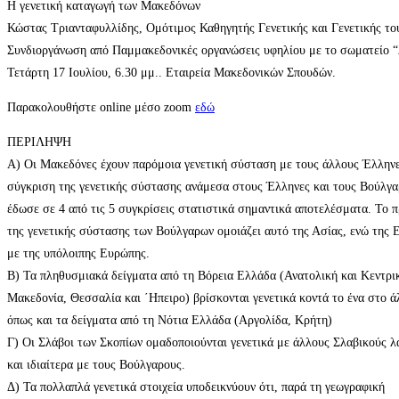
Η γενετική καταγωγή των Μακεδόνων
Κώστας Τριανταφυλλίδης, Ομότιμος Καθηγητής Γενετικής και Γενετικής τ
Συνδιοργάνωση από Παμμακεδονικές οργανώσεις υφηλίου με το σωματείο “Δη
Τετάρτη 17 Ιουλίου, 6.30 μμ.. Εταιρεία Μακεδονικών Σπουδών.
Παρακολουθήστε online μέσο zoom
εδώ
ΠΕΡΙΛΗΨΗ
Α) Οι Μακεδόνες έχουν παρόμοια γενετική σύσταση με τους άλλους Έλλην
σύγκριση της γενετικής σύστασης ανάμεσα στους Έλληνες και τους Βούλγ
έδωσε σε 4 από τις 5 συγκρίσεις στατιστικά σημαντικά αποτελέσματα. Το 
της γενετικής σύστασης των Βούλγαρων ομοιάζει αυτό της Ασίας, ενώ της 
με της υπόλοιπης Ευρώπης.
Β) Τα πληθυσμιακά δείγματα από τη Βόρεια Ελλάδα (Ανατολική και Κεντρι
Μακεδονία, Θεσσαλία και ΄Ηπειρο) βρίσκονται γενετικά κοντά το ένα στο ά
όπως και τα δείγματα από τη Νότια Ελλάδα (Αργολίδα, Κρήτη)
Γ) Οι Σλάβοι των Σκοπίων ομαδοποιούνται γενετικά με άλλους Σλαβικούς λ
και ιδιαίτερα με τους Βούλγαρους.
Δ) Τα πολλαπλά γενετικά στοιχεία υποδεικνύουν ότι, παρά τη γεωγραφική