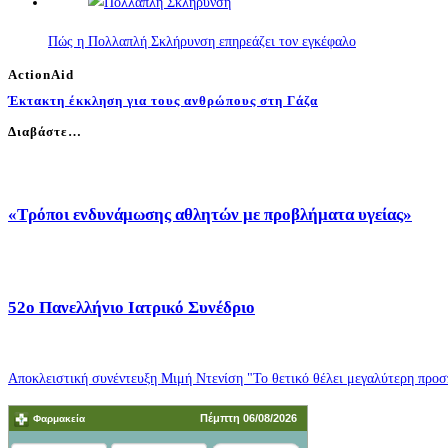
Πώς η Πολλαπλή Σκλήρυνση επηρεάζει τον εγκέφαλο
ActionAid
Έκτακτη έκκληση για τους ανθρώπους στη Γάζα
Διαβάστε…
«Τρόποι ενδυνάμωσης αθλητών με προβλήματα υγείας»
52o Πανελλήνιο Ιατρικό Συνέδριο
Αποκλειστική συνέντευξη Μιμή Ντενίση "Το θετικό θέλει μεγαλύτερη προσπ