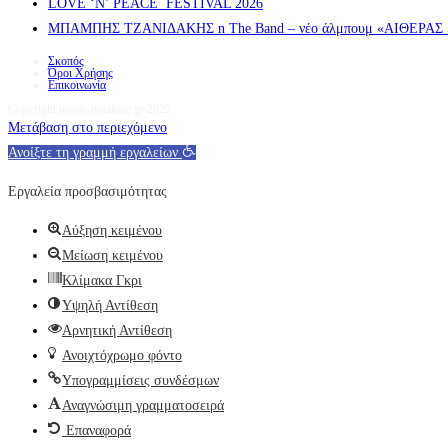
LOVE ‘N’ PEACE FESTIVAL 2026
ΜΠΑΜΠΗΣ ΤΖΑΝΙΔΑΚΗΣ n The Band – νέο άλμπουμ «ΑΙΘΕΡΑΣ » α
Σκοπός
Όροι Χρήσης
Επικοινωνία
Copyright nosos-notalone.gr 2022
Μετάβαση στο περιεχόμενο
Ανοίξτε τη γραμμή εργαλείων
Εργαλεία προσβασιμότητας
Αύξηση κειμένου
Μείωση κειμένου
Κλίμακα Γκρι
Υψηλή Αντίθεση
Αρνητική Αντίθεση
Ανοιχτόχρωμο φόντο
Υπογραμμίσεις συνδέσμων
Αναγνώσιμη γραμματοσειρά
Επαναφορά