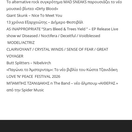
Το alternative rock συγκρότημα MAD SNEAKS παρουσιάζει το νέο
μουσικό βίντεο «Dirty Blood»
Giant Skunk – Nice To Meet You
13 χρόνια Εξαρχειώτης – Διήμερο Φεστιβάλ
AS INAPPROPRIATE “Stars Bleed & Trees Yield ” – EP Release Live
show w/ Diseased / Noctifera / Deceitful / Voidblessed
MODEL/ACTRIZ
CLAIRVOYANT / CRYSTAL WINDS / SENSE OF FEAR / GREAT
VOYAGER
Butt Splitters – Nibelvirch
«Παγώνει το Άμστερνταμ»: Το νέο βιβλίο του Κώστα Τζανιδάκη
LOVE ‘N’ PEACE FESTIVAL 2026
ΜΠΑΜΠΗΣ ΤΖΑΝΙΔΑΚΗΣ n The Band – νέο άλμπουμ «ΑΙΘΕΡΑΣ »
από την Spider Music