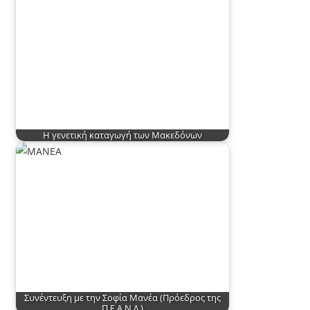
Η γενετική καταγωγή των Μακεδόνων
Συνέντευξη με την Σοφία Μανέα (Πρόεδρος της
Π.Ε.Α.Ν.Δ.)