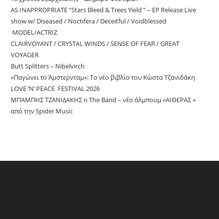
AS INAPPROPRIATE “Stars Bleed & Trees Yield ” – EP Release Live
show w/ Diseased / Noctifera / Deceitful / Voidblessed
MODEL/ACTRIZ
CLAIRVOYANT / CRYSTAL WINDS / SENSE OF FEAR / GREAT
VOYAGER
Butt Splitters – Nibelvirch
«Παγώνει το Άμστερνταμ»: Το νέο βιβλίο του Κώστα Τζανιδάκη
LOVE ‘N’ PEACE FESTIVAL 2026
ΜΠΑΜΠΗΣ ΤΖΑΝΙΔΑΚΗΣ n The Band – νέο άλμπουμ «ΑΙΘΕΡΑΣ »
από την Spider Music