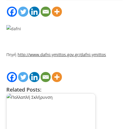
Πηγή
http://www.dafni-ymittos.gov.gr/dafni-ymittos
Related Posts: