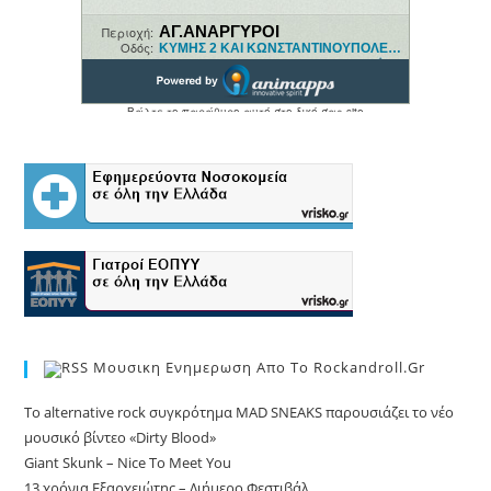
Μουσικη Ενημερωση Απο Το Rockandroll.gr
Το alternative rock συγκρότημα MAD SNEAKS παρουσιάζει το νέο
μουσικό βίντεο «Dirty Blood»
Giant Skunk – Nice To Meet You
13 χρόνια Εξαρχειώτης – Διήμερο Φεστιβάλ