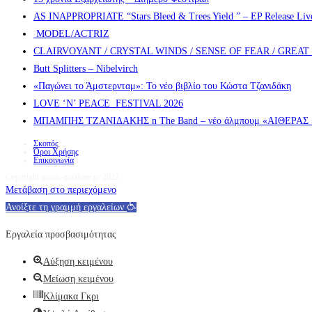
AS INAPPROPRIATE “Stars Bleed & Trees Yield ” – EP Release Live s
MODEL/ACTRIZ
CLAIRVOYANT / CRYSTAL WINDS / SENSE OF FEAR / GREA
Butt Splitters – Nibelvirch
«Παγώνει το Άμστερνταμ»: Το νέο βιβλίο του Κώστα Τζανιδάκη
LOVE ‘N’ PEACE FESTIVAL 2026
ΜΠΑΜΠΗΣ ΤΖΑΝΙΔΑΚΗΣ n The Band – νέο άλμπουμ «ΑΙΘΕΡΑΣ » α
Σκοπός
Όροι Χρήσης
Επικοινωνία
Copyright nosos-notalone.gr 2022
Μετάβαση στο περιεχόμενο
Ανοίξτε τη γραμμή εργαλείων
Εργαλεία προσβασιμότητας
Αύξηση κειμένου
Μείωση κειμένου
Κλίμακα Γκρι