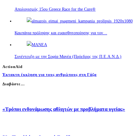
Απολογισμός 15ου Greece Race for the Cure®
Καμπάνια πρόληψης και ευαισθητοποίησης για τον…
Συνέντευξη με την Σοφία Μανέα (Πρόεδρος της Π.Ε.Α.Ν.Δ.)
ActionAid
Έκτακτη έκκληση για τους ανθρώπους στη Γάζα
Διαβάστε…
«Τρόποι ενδυνάμωσης αθλητών με προβλήματα υγείας»