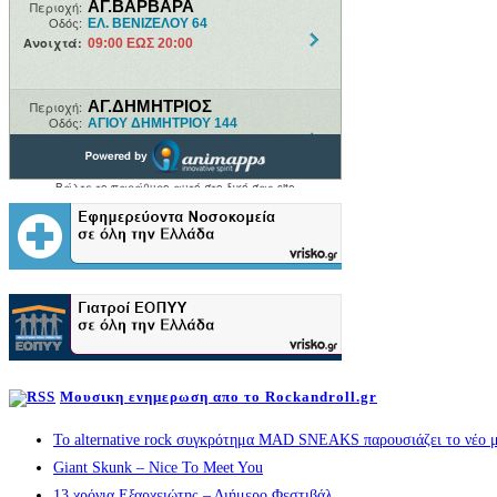
Μουσικη ενημερωση απο το Rockandroll.gr
Το alternative rock συγκρότημα MAD SNEAKS παρουσιάζει το νέο μ
Giant Skunk – Nice To Meet You
13 χρόνια Εξαρχειώτης – Διήμερο Φεστιβάλ