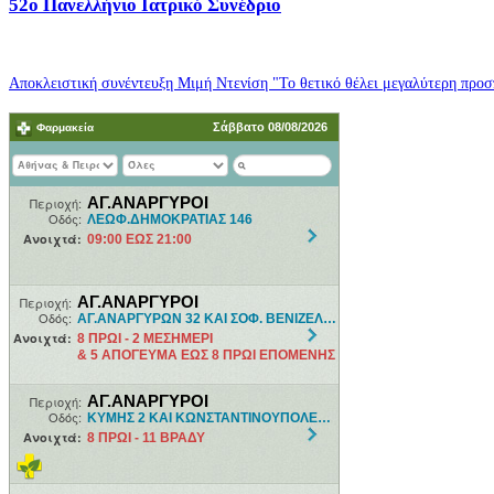
52o Πανελλήνιο Ιατρικό Συνέδριο
Αποκλειστική συνέντευξη Μιμή Ντενίση "Το θετικό θέλει μεγαλύτερη προσπ