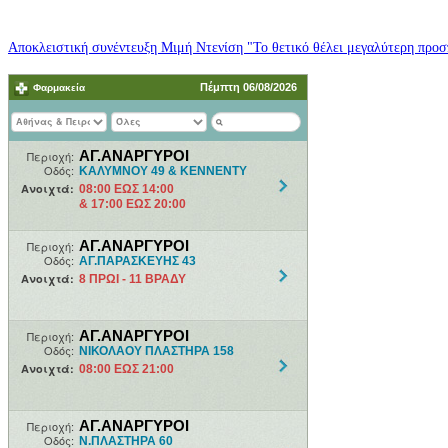
Αποκλειστική συνέντευξη Μιμή Ντενίση "Το θετικό θέλει μεγαλύτερη προσπ