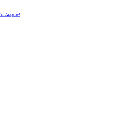
στε Δωρεάν!