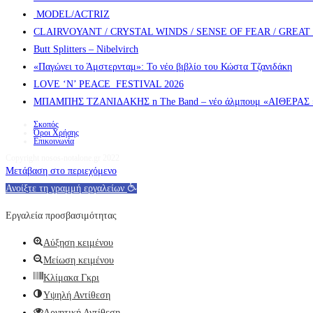
MODEL/ACTRIZ
CLAIRVOYANT / CRYSTAL WINDS / SENSE OF FEAR / GREA
Butt Splitters – Nibelvirch
«Παγώνει το Άμστερνταμ»: Το νέο βιβλίο του Κώστα Τζανιδάκη
LOVE ‘N’ PEACE FESTIVAL 2026
ΜΠΑΜΠΗΣ ΤΖΑΝΙΔΑΚΗΣ n The Band – νέο άλμπουμ «ΑΙΘΕΡΑΣ » α
Σκοπός
Όροι Χρήσης
Επικοινωνία
Copyright nosos-notalone.gr 2022
Μετάβαση στο περιεχόμενο
Ανοίξτε τη γραμμή εργαλείων
Εργαλεία προσβασιμότητας
Αύξηση κειμένου
Μείωση κειμένου
Κλίμακα Γκρι
Υψηλή Αντίθεση
Αρνητική Αντίθεση