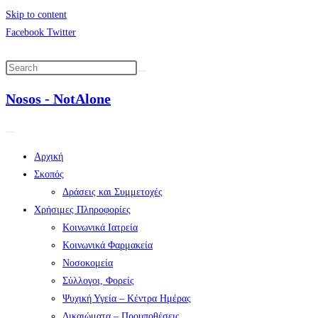
Skip to content
Facebook
Twitter
Nosos - NotAlone
Αρχική
Σκοπός
Δράσεις και Συμμετοχές
Χρήσιμες Πληροφορίες
Κοινωνικά Ιατρεία
Κοινωνικά Φαρμακεία
Νοσοκομεία
Σύλλογοι, Φορείς
Ψυχική Υγεία – Κέντρα Ημέρας
Δικαιώματα – Προυποθέσεις