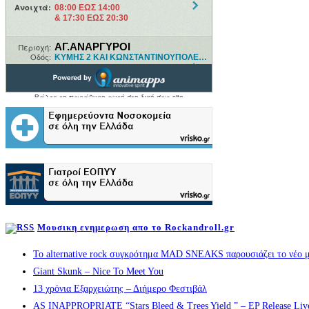
Μουσικη ενημερωση απο το Rockandroll.gr
Το alternative rock συγκρότημα MAD SNEAKS παρουσιάζει το νέο μ
Giant Skunk – Nice To Meet You
13 χρόνια Εξαρχειώτης – Διήμερο Φεστιβάλ
AS INAPPROPRIATE “Stars Bleed & Trees Yield ” – EP Release Live s