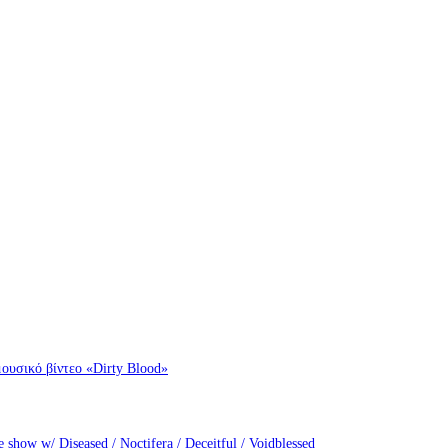
ουσικό βίντεο «Dirty Blood»
how w/ Diseased / Noctifera / Deceitful / Voidblessed