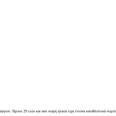
γητού. Ήμουν 29 ετών και από νεαρή ηλικία είχα έντονα καταθλιπτικά συμπτώ