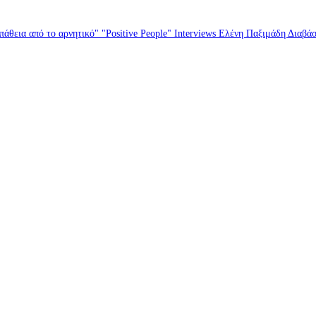
άθεια από το αρνητικό" "Positive People" Interviews Ελένη Παξιμάδη Διαβά