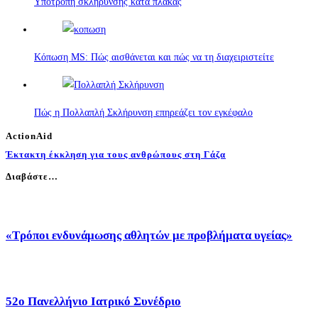
Υποτροπή σκλήρυνσης κατά πλάκας
Κόπωση MS: Πώς αισθάνεται και πώς να τη διαχειριστείτε
Πώς η Πολλαπλή Σκλήρυνση επηρεάζει τον εγκέφαλο
ActionAid
Έκτακτη έκκληση για τους ανθρώπους στη Γάζα
Διαβάστε…
«Τρόποι ενδυνάμωσης αθλητών με προβλήματα υγείας»
52o Πανελλήνιο Ιατρικό Συνέδριο