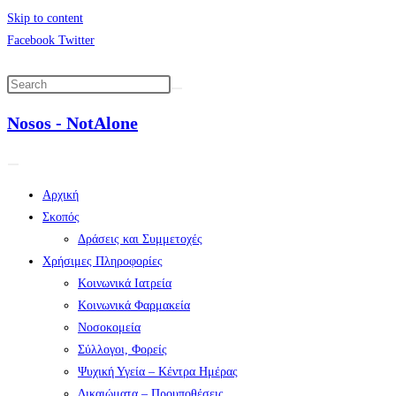
Skip to content
Facebook
Twitter
Nosos - NotAlone
Αρχική
Σκοπός
Δράσεις και Συμμετοχές
Χρήσιμες Πληροφορίες
Κοινωνικά Ιατρεία
Κοινωνικά Φαρμακεία
Νοσοκομεία
Σύλλογοι, Φορείς
Ψυχική Υγεία – Κέντρα Ημέρας
Δικαιώματα – Προυποθέσεις