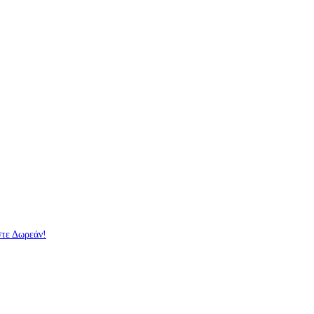
στε Δωρεάν!