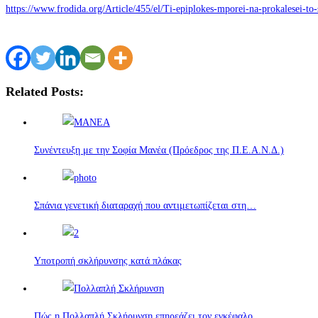
https://www.frodida.org/Article/455/el/Ti-epiplokes-mporei-na-prokalesei-
Related Posts:
Συνέντευξη με την Σοφία Μανέα (Πρόεδρος της Π.Ε.Α.Ν.Δ.)
Σπάνια γενετική διαταραχή που αντιμετωπίζεται στη…
Υποτροπή σκλήρυνσης κατά πλάκας
Πώς η Πολλαπλή Σκλήρυνση επηρεάζει τον εγκέφαλο