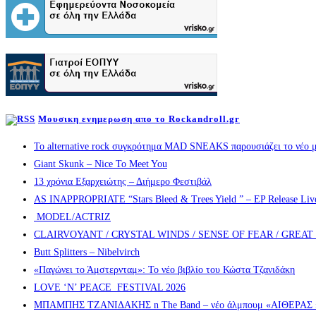
Μουσικη ενημερωση απο το Rockandroll.gr
Το alternative rock συγκρότημα MAD SNEAKS παρουσιάζει το νέο μ
Giant Skunk – Nice To Meet You
13 χρόνια Εξαρχειώτης – Διήμερο Φεστιβάλ
AS INAPPROPRIATE “Stars Bleed & Trees Yield ” – EP Release Live s
MODEL/ACTRIZ
CLAIRVOYANT / CRYSTAL WINDS / SENSE OF FEAR / GREA
Butt Splitters – Nibelvirch
«Παγώνει το Άμστερνταμ»: Το νέο βιβλίο του Κώστα Τζανιδάκη
LOVE ‘N’ PEACE FESTIVAL 2026
ΜΠΑΜΠΗΣ ΤΖΑΝΙΔΑΚΗΣ n The Band – νέο άλμπουμ «ΑΙΘΕΡΑΣ » α