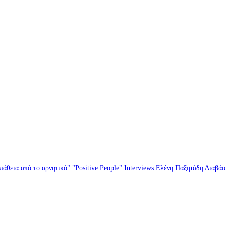
άθεια από το αρνητικό" "Positive People" Interviews Ελένη Παξιμάδη Διαβά