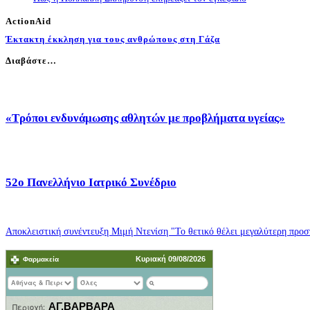
ActionAid
Έκτακτη έκκληση για τους ανθρώπους στη Γάζα
Διαβάστε…
«Τρόποι ενδυνάμωσης αθλητών με προβλήματα υγείας»
52o Πανελλήνιο Ιατρικό Συνέδριο
Αποκλειστική συνέντευξη Μιμή Ντενίση "Το θετικό θέλει μεγαλύτερη προσπ