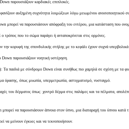
ο Down παρουσιάζουν καρδιακές επιπλοκές.
μφανίζουν αυξημένη συχνότητα λοιμώξεων λόγω μειωμένου ανοσοποιητικού 
wn μπορεί να παρουσιάσουν απόφραξη του εντέρου, μια κατάσταση που ονομ
 ο τρόπος που το σώμα παράγει ή ανταποκρίνεται στις ορμόνες.
 την κορυφή της σπονδυλικής στήλης με το κεφάλι έχουν συχνά υπερβολικά 
μο Down παρουσιάζουν νοητική υστέρηση.
 Τα παιδιά με σύνδρομο Down είναι συνήθως πιο χαμηλά σε σχέση με τα φυσ
μα όρασης, όπως μυωπία, υπερμετρωπία, αστιγματισμό, νυσταγμό.
χές του δέρματος όπως: χοντρό δέρμα στις παλάμες και τα πέλματα, απολέπι
 μπορεί να παρουσιάσουν άπνοια στον ύπνο, μια διαταραχή του ύπνου κατά τ
εί να μείνουν έγκυες και να τεκνοποιήσουν.