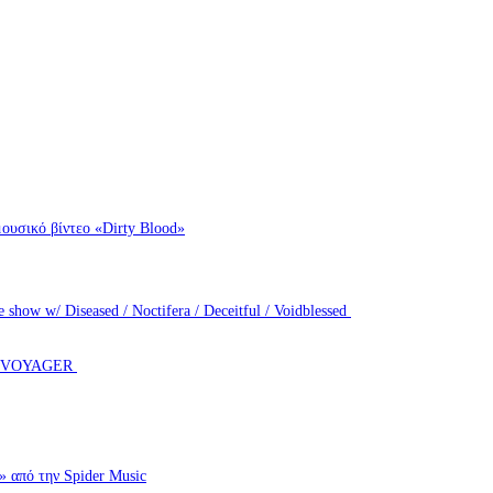
ουσικό βίντεο «Dirty Blood»
how w/ Diseased / Noctifera / Deceitful / Voidblessed
T VOYAGER
πό την Spider Music