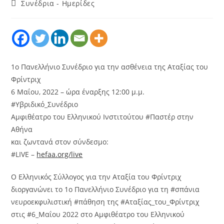
Συνέδρια - Ημερίδες
1ο Πανελλήνιο Συνέδριο για την ασθένεια της Αταξίας του
Φρίντριχ
6 Μαΐου, 2022 – ώρα έναρξης 12:00 μ.μ.
#Υβριδικό_Συνέδριο
Αμφιθέατρο του Ελληνικού Ινστιτούτου #Παστέρ στην
Αθήνα
και ζωντανά στον σύνδεσμο:
#LIVE –
hefaa.org/live
Ο Ελληνικός Σύλλογος για την Αταξία του Φρίντριχ
διοργανώνει το 1ο Πανελλήνιο Συνέδριο για τη #σπάνια
νευροεκφυλιστική #πάθηση της #Αταξίας_του_Φρίντριχ
στις #6_Μαΐου 2022 στο Αμφιθέατρο του Ελληνικού