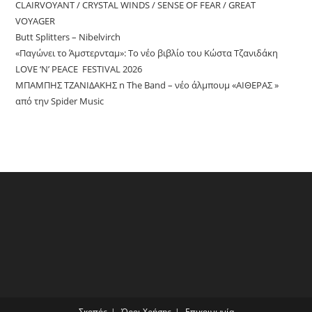
CLAIRVOYANT / CRYSTAL WINDS / SENSE OF FEAR / GREAT
VOYAGER
Butt Splitters – Nibelvirch
«Παγώνει το Άμστερνταμ»: Το νέο βιβλίο του Κώστα Τζανιδάκη
LOVE ‘N’ PEACE FESTIVAL 2026
ΜΠΑΜΠΗΣ ΤΖΑΝΙΔΑΚΗΣ n The Band – νέο άλμπουμ «ΑΙΘΕΡΑΣ »
από την Spider Music
Σκοπός
Όροι Χρήσης
Επικοινωνία