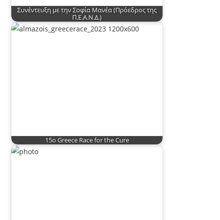
Συνέντευξη με την Σοφία Μανέα (Πρόεδρος της
Π.Ε.Α.Ν.Δ.)
15o Greece Race for the Cure