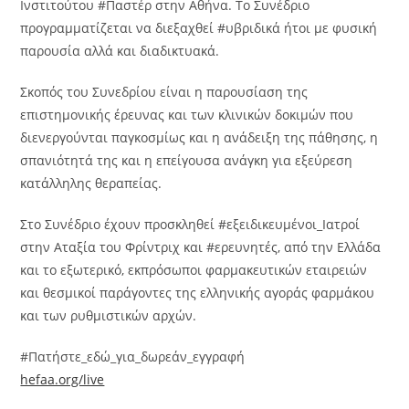
Ινστιτούτου #Παστέρ στην Αθήνα. Το Συνέδριο
προγραμματίζεται να διεξαχθεί #υβριδικά ήτοι με φυσική
παρουσία αλλά και διαδικτυακά.
Σκοπός του Συνεδρίου είναι η παρουσίαση της
επιστημονικής έρευνας και των κλινικών δοκιμών που
διενεργούνται παγκοσμίως και η ανάδειξη της πάθησης, η
σπανιότητά της και η επείγουσα ανάγκη για εξεύρεση
κατάλληλης θεραπείας.
Στο Συνέδριο έχουν προσκληθεί #εξειδικευμένοι_Ιατροί
στην Αταξία του Φρίντριχ και #ερευνητές, από την Ελλάδα
και το εξωτερικό, εκπρόσωποι φαρμακευτικών εταιρειών
και θεσμικοί παράγοντες της ελληνικής αγοράς φαρμάκου
και των ρυθμιστικών αρχών.
#Πατήστε_εδώ_για_δωρεάν_εγγραφή
hefaa.org/live