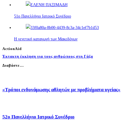
51ο Πανελλήνιο Ιατρικό Συνέδριο
Η γενετική καταγωγή των Μακεδόνων
ActionAid
Έκτακτη έκκληση για τους ανθρώπους στη Γάζα
Διαβάστε…
«Τρόποι ενδυνάμωσης αθλητών με προβλήματα υγείας»
52o Πανελλήνιο Ιατρικό Συνέδριο