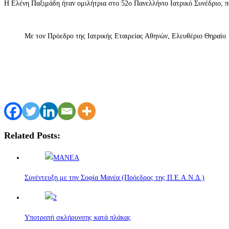
Η Ελένη Παξιμάδη ήταν ομιλήτρια στο 52o Πανελλήνιο Ιατρικό Συνέδριο,
Με τον Πρόεδρο της Ιατρικής Εταιρείας Αθηνών, Ελευθέριο Θηραίο
Related Posts:
Συνέντευξη με την Σοφία Μανέα (Πρόεδρος της Π.Ε.Α.Ν.Δ.)
Υποτροπή σκλήρυνσης κατά πλάκας