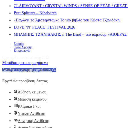
CLAIRVOYANT / CRYSTAL WINDS / SENSE OF FEAR / GREA
Butt Splitters – Nibelvirch
«Παγώνει το Άμστερνταμ»: Το νέο βιβλίο του Κώστα Τζανιδάκη
LOVE ‘N’ PEACE FESTIVAL 2026
ΜΠΑΜΠΗΣ ΤΖΑΝΙΔΑΚΗΣ n The Band – νέο άλμπουμ «ΑΙΘΕΡΑΣ » α
Σκοπός
Όροι Χρήσης
Επικοινωνία
Copyright nosos-notalone.gr 2022
Μετάβαση στο περιεχόμενο
Ανοίξτε τη γραμμή εργαλείων
Εργαλεία προσβασιμότητας
Αύξηση κειμένου
Μείωση κειμένου
Κλίμακα Γκρι
Υψηλή Αντίθεση
Αρνητική Αντίθεση
Ανοιχτόχρωμο φόντο