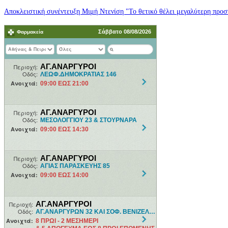
Αποκλειστική συνέντευξη Μιμή Ντενίση "Το θετικό θέλει μεγαλύτερη προσπ