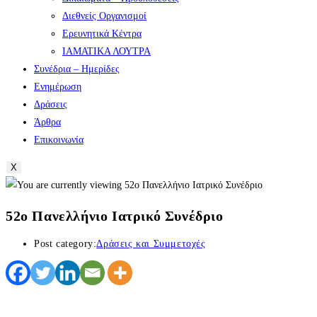
Διεθνείς Οργανισμοί
Ερευνητικά Κέντρα
ΙΑΜΑΤΙΚΑ ΛΟΥΤΡΑ
Συνέδρια – Ημερίδες
Ενημέρωση
Δράσεις
Άρθρα
Επικοινωνία
X
52o Πανελλήνιο Ιατρικό Συνέδριο
Post category:
Δράσεις και Συμμετοχές