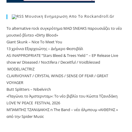
Μουσικη Ενημερωση Απο Το Rockandroll.gr
Το alternative rock συγκρότημα MAD SNEAKS παρουσιάζει το νέο
μουσικό βίντεο «Dirty Blood»
Giant Skunk – Nice To Meet You
13 χρόνια Εξαρχειώτης – Διήμερο Φεστιβάλ
AS INAPPROPRIATE “Stars Bleed & Trees Yield ” – EP Release Live
show w/ Diseased / Noctifera / Deceitful / Voidblessed
MODEL/ACTRIZ
CLAIRVOYANT / CRYSTAL WINDS / SENSE OF FEAR / GREAT
VOYAGER
Butt Splitters – Nibelvirch
«Παγώνει το Άμστερνταμ»: Το νέο βιβλίο του Κώστα Τζανιδάκη
LOVE ‘N’ PEACE FESTIVAL 2026
ΜΠΑΜΠΗΣ ΤΖΑΝΙΔΑΚΗΣ n The Band – νέο άλμπουμ «ΑΙΘΕΡΑΣ »
από την Spider Music