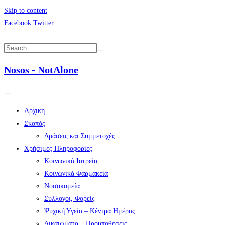
Skip to content
Facebook
Twitter
Nosos - NotAlone
Αρχική
Σκοπός
Δράσεις και Συμμετοχές
Χρήσιμες Πληροφορίες
Κοινωνικά Ιατρεία
Κοινωνικά Φαρμακεία
Νοσοκομεία
Σύλλογοι, Φορείς
Ψυχική Υγεία – Κέντρα Ημέρας
Δικαιώματα – Προυποθέσεις