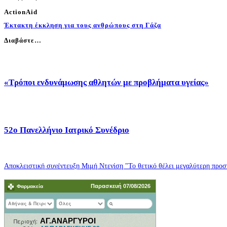
ActionAid
Έκτακτη έκκληση για τους ανθρώπους στη Γάζα
Διαβάστε…
«Τρόποι ενδυνάμωσης αθλητών με προβλήματα υγείας»
52o Πανελλήνιο Ιατρικό Συνέδριο
Αποκλειστική συνέντευξη Μιμή Ντενίση "Το θετικό θέλει μεγαλύτερη προσπ