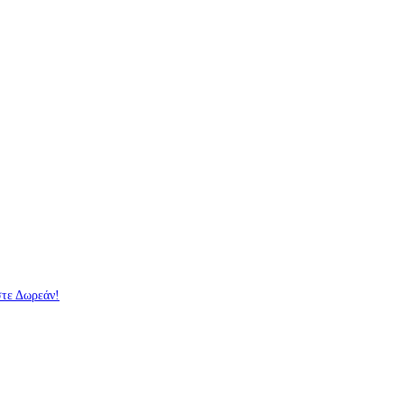
στε Δωρεάν!