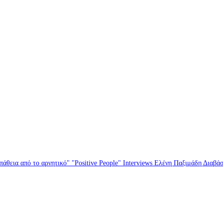
άθεια από το αρνητικό" "Positive People" Interviews Ελένη Παξιμάδη Διαβά