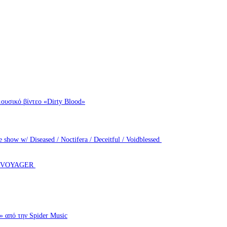
ουσικό βίντεο «Dirty Blood»
how w/ Diseased / Noctifera / Deceitful / Voidblessed
T VOYAGER
πό την Spider Music