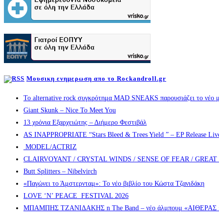
Μουσικη ενημερωση απο το Rockandroll.gr
Το alternative rock συγκρότημα MAD SNEAKS παρουσιάζει το νέο μ
Giant Skunk – Nice To Meet You
13 χρόνια Εξαρχειώτης – Διήμερο Φεστιβάλ
AS INAPPROPRIATE “Stars Bleed & Trees Yield ” – EP Release Live s
MODEL/ACTRIZ
CLAIRVOYANT / CRYSTAL WINDS / SENSE OF FEAR / GREA
Butt Splitters – Nibelvirch
«Παγώνει το Άμστερνταμ»: Το νέο βιβλίο του Κώστα Τζανιδάκη
LOVE ‘N’ PEACE FESTIVAL 2026
ΜΠΑΜΠΗΣ ΤΖΑΝΙΔΑΚΗΣ n The Band – νέο άλμπουμ «ΑΙΘΕΡΑΣ » α