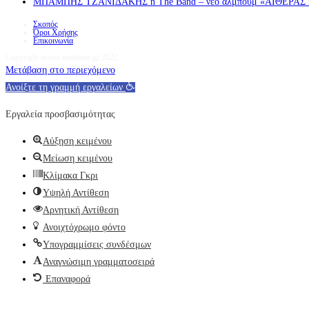
ΜΠΑΜΠΗΣ ΤΖΑΝΙΔΑΚΗΣ n The Band – νέο άλμπουμ «ΑΙΘΕΡΑΣ » α
Σκοπός
Όροι Χρήσης
Επικοινωνία
Copyright nosos-notalone.gr 2022
Μετάβαση στο περιεχόμενο
Ανοίξτε τη γραμμή εργαλείων
Εργαλεία προσβασιμότητας
Αύξηση κειμένου
Μείωση κειμένου
Κλίμακα Γκρι
Υψηλή Αντίθεση
Αρνητική Αντίθεση
Ανοιχτόχρωμο φόντο
Υπογραμμίσεις συνδέσμων
Αναγνώσιμη γραμματοσειρά
Επαναφορά