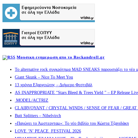
Μουσικη ενημερωση απο το Rockandroll.gr
Το alternative rock συγκρότημα MAD SNEAKS παρουσιάζει το νέο μ
Giant Skunk – Nice To Meet You
13 χρόνια Εξαρχειώτης – Διήμερο Φεστιβάλ
AS INAPPROPRIATE “Stars Bleed & Trees Yield ” – EP Release Live s
MODEL/ACTRIZ
CLAIRVOYANT / CRYSTAL WINDS / SENSE OF FEAR / GREA
Butt Splitters – Nibelvirch
«Παγώνει το Άμστερνταμ»: Το νέο βιβλίο του Κώστα Τζανιδάκη
LOVE ‘N’ PEACE FESTIVAL 2026