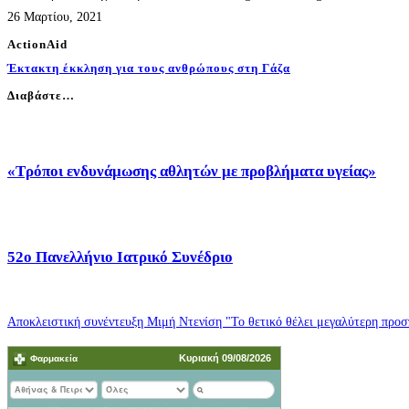
26 Μαρτίου, 2021
ActionAid
Έκτακτη έκκληση για τους ανθρώπους στη Γάζα
Διαβάστε…
«Τρόποι ενδυνάμωσης αθλητών με προβλήματα υγείας»
52o Πανελλήνιο Ιατρικό Συνέδριο
Αποκλειστική συνέντευξη Μιμή Ντενίση "Το θετικό θέλει μεγαλύτερη προσπ