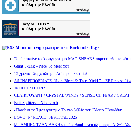
Μουσικη ενημερωση απο το Rockandroll.gr
Το alternative rock συγκρότημα MAD SNEAKS παρουσιάζει το νέο μ
Giant Skunk – Nice To Meet You
13 χρόνια Εξαρχειώτης – Διήμερο Φεστιβάλ
AS INAPPROPRIATE “Stars Bleed & Trees Yield ” – EP Release Live s
MODEL/ACTRIZ
CLAIRVOYANT / CRYSTAL WINDS / SENSE OF FEAR / GREA
Butt Splitters – Nibelvirch
«Παγώνει το Άμστερνταμ»: Το νέο βιβλίο του Κώστα Τζανιδάκη
LOVE ‘N’ PEACE FESTIVAL 2026
ΜΠΑΜΠΗΣ ΤΖΑΝΙΔΑΚΗΣ n The Band – νέο άλμπουμ «ΑΙΘΕΡΑΣ » α