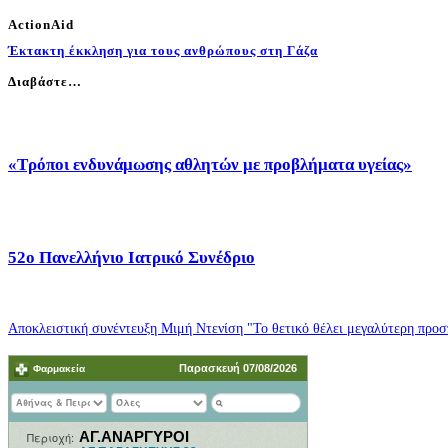
ActionAid
Έκτακτη έκκληση για τους ανθρώπους στη Γάζα
Διαβάστε…
«Τρόποι ενδυνάμωσης αθλητών με προβλήματα υγείας»
52o Πανελλήνιο Ιατρικό Συνέδριο
Αποκλειστική συνέντευξη Μιμή Ντενίση "Το θετικό θέλει μεγαλύτερη προσπ