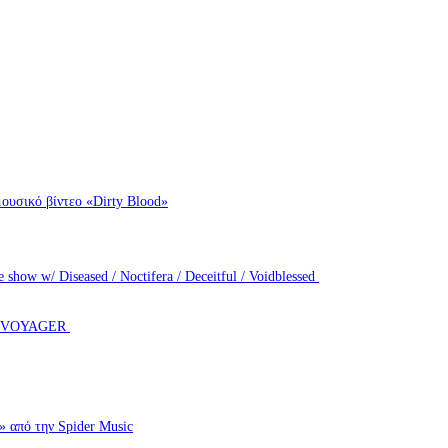
ουσικό βίντεο «Dirty Blood»
how w/ Diseased / Noctifera / Deceitful / Voidblessed
T VOYAGER
πό την Spider Music