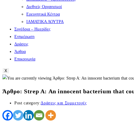
Διεθνείς Οργανισμοί
Ερευνητικά Κέντρα
ΙΑΜΑΤΙΚΑ ΛΟΥΤΡΑ
Συνέδρια – Ημερίδες
Ενημέρωση
Δράσεις
Άρθρα
Επικοινωνία
X
Άρθρο: Strep A: An innocent bacterium that cou
Post category:
Δράσεις και Συμμετοχές