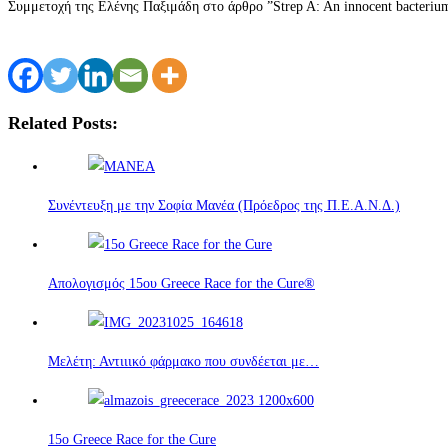
Συμμετοχή της Ελένης Παξιμάδη στο άρθρο ”Strep A: An innocent bacterium
Related Posts:
Συνέντευξη με την Σοφία Μανέα (Πρόεδρος της Π.Ε.Α.Ν.Δ.)
Απολογισμός 15ου Greece Race for the Cure®
Μελέτη: Αντιιικό φάρμακο που συνδέεται με…
15o Greece Race for the Cure