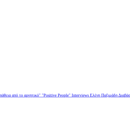
άθεια από το αρνητικό" "Positive People" Interviews Ελένη Παξιμάδη Διαβά