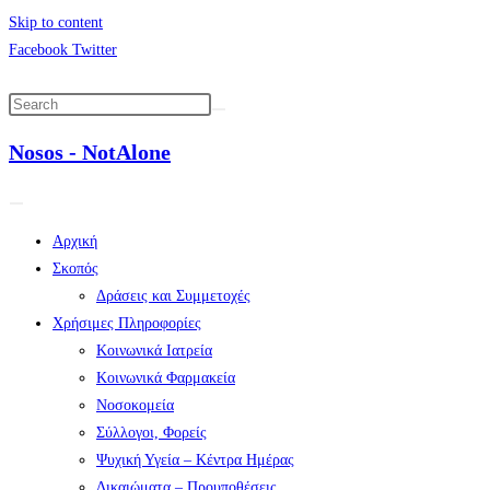
Skip to content
Facebook
Twitter
Nosos - NotAlone
Αρχική
Σκοπός
Δράσεις και Συμμετοχές
Χρήσιμες Πληροφορίες
Κοινωνικά Ιατρεία
Κοινωνικά Φαρμακεία
Νοσοκομεία
Σύλλογοι, Φορείς
Ψυχική Υγεία – Κέντρα Ημέρας
Δικαιώματα – Προυποθέσεις