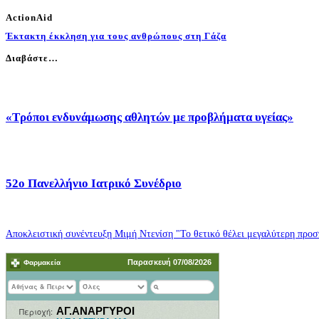
ActionAid
Έκτακτη έκκληση για τους ανθρώπους στη Γάζα
Διαβάστε…
«Τρόποι ενδυνάμωσης αθλητών με προβλήματα υγείας»
52o Πανελλήνιο Ιατρικό Συνέδριο
Αποκλειστική συνέντευξη Μιμή Ντενίση "Το θετικό θέλει μεγαλύτερη προσπ