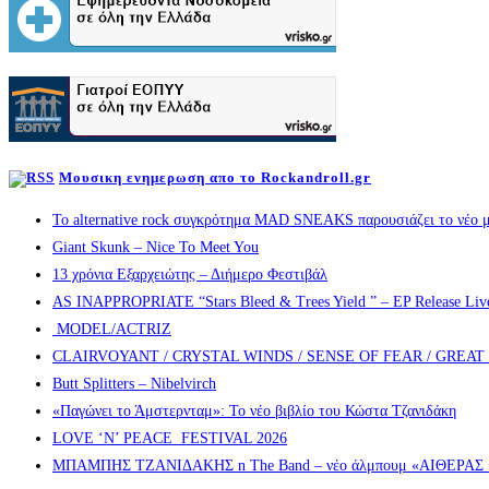
Μουσικη ενημερωση απο το Rockandroll.gr
Το alternative rock συγκρότημα MAD SNEAKS παρουσιάζει το νέο μ
Giant Skunk – Nice To Meet You
13 χρόνια Εξαρχειώτης – Διήμερο Φεστιβάλ
AS INAPPROPRIATE “Stars Bleed & Trees Yield ” – EP Release Live s
MODEL/ACTRIZ
CLAIRVOYANT / CRYSTAL WINDS / SENSE OF FEAR / GREA
Butt Splitters – Nibelvirch
«Παγώνει το Άμστερνταμ»: Το νέο βιβλίο του Κώστα Τζανιδάκη
LOVE ‘N’ PEACE FESTIVAL 2026
ΜΠΑΜΠΗΣ ΤΖΑΝΙΔΑΚΗΣ n The Band – νέο άλμπουμ «ΑΙΘΕΡΑΣ » α