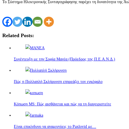
Το Σύστημα Ηλεκτρονικής Συνταγογράφησης παρέχει τη δυνατότητα της Ά
Related Posts:
Συνέντευξη με την Σοφία Μανέα (Πρόεδρος της Π.Ε.Α.Ν.Δ.)
Πώς η Πολλαπλή Σκλήρυνση επηρεάζει τον εγκέφαλο
Κόπωση MS: Πώς αισθάνεται και πώς να τη διαχειριστείτε
Είναι επικίνδυνο να αναμιγνύεις το Paxlovid με…