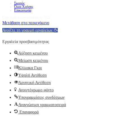
Σκοπός
Όροι Χρήσης
Επικοινωνία
Copyright nosos-notalone.gr 2022
Μετάβαση στο περιεχόμενο
Ανοίξτε τη γραμμή εργαλείων
Εργαλεία προσβασιμότητας
Αύξηση κειμένου
Μείωση κειμένου
Κλίμακα Γκρι
Υψηλή Αντίθεση
Αρνητική Αντίθεση
Ανοιχτόχρωμο φόντο
Υπογραμμίσεις συνδέσμων
Αναγνώσιμη γραμματοσειρά
Επαναφορά