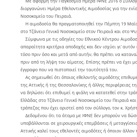
Με αφορμή την Παγκόσμια Ημέρα ΙΦΝΕ 2016 ο Σύλλογο
διοργανώνει Ημέρα Εθελοντικής Αιμοδοσίας για την ενίσ
Νοσοκομείο του Πειραιά.
Η αιμοδοσία θα πραγματοποιηθεί την Πέμπτη 19 Μαΐου 
στο Τζάνειο Γενικό Νοσοκομείο στον Πειραιά και στο 
Σύμφωνα με τις οδηγίες του Εθνικού Κέντρου Αιμοδοσ
απαραίτητα κριτήρια αποδοχής και δεν ισχύει γι’ αυτόν
τόσο πριν όσο και μετά από αυτήν, θα πρέπει να καταν
πριν από τη λήψη του αίματος. Επίσης πρέπει να έχει 
έγγραφο που να πιστοποιεί την ταυτότητά του.
Ας σημειωθεί ότι όποιος εθελοντής αιμοδότης επιθυμεί
της Αττικής ή της Θεσσαλονίκης ή άλλης περιφέρειας τ
να δηλώσει ότι επιθυμεί η φιάλη να κατατεθεί στην τρ
Ελλάδας στο Τζάνειο Γενικό Νοσοκομείο του Πειραιά κα
τράπεζας που έχει οριστεί από τον σύλλογο, τον κ. Χρήσ
Δεδομένου ότι τα άτομα με ΙΦΝΕ δεν μπορούν να δώσο
υποβάλλονται σε χειρουργικές επεμβάσεις ή μεταγγίσει
Αττικής καλεί τους εθελοντές αιμοδότες ή όποιον άλλον