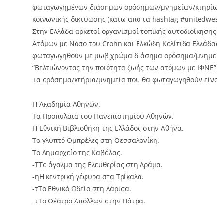
φωταγωγημένων διάσημων ορόσημων/μνημείων/κτηρίων θ
κοινωνικής δικτύωσης (κάτω από τα hashtag #unitedwe
Στην Ελλάδα αρκετοί οργανισμοί τοπικής αυτοδιοίκησης
Ατόμων με Νόσο του Crohn και Ελκώδη Κολίτιδα Ελλάδα
φωταγωγηθούν με μωβ χρώμα διάσημα ορόσημα/μνημεία/
“Βελτιώνοντας την ποιότητα ζωής των ατόμων με ΙΦΝΕ”
Τα ορόσημα/κτήρια/μνημεία που θα φωταγωγηθούν είναι
Η Ακαδημία Αθηνών.
Τα Προπύλαια του Πανεπιστημίου Αθηνών.
Η Εθνική Βιβλιοθήκη της Ελλάδος στην Αθήνα.
Το γλυπτό Ομπρέλες στη Θεσσαλονίκη.
Το Δημαρχείο της Καβάλας.
-ΤΤο άγαλμα της Ελευθερίας στη Δράμα.
-ηΗ κεντρική γέφυρα στα Τρίκαλα.
-τΤο Εθνικό Ωδείο στη Λάρισα.
-τΤο Θέατρο Απόλλων στην Πάτρα.