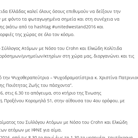
ιδα Ελλάδας καλεί όλους όσους επιθυμούν να δείξουν την
 με φόντο τα φωταγωγημένα σημεία και στη συνέχεια να
ης (κάτω από τα hashtag #unitedwestand2016 και
ορφιές της χώρας σε όλο τον κόσμο.
ο Σύλλογος Ατόμων με Νόσο του Crohn και Ελκώδη Κολίτιδα
ρόσημων/μνημείων/κτηρίων στη χώρα μας, διοργανώνει και τις
ό την Ψυχοθεραπεύτρια – Ψυχοδραματίστρια κ. Χριστίνα Πατρινιο
της Ποιότητας Ζωής του πάσχοντα”.
, στις 6.30 το απόγευμα, στο κτήριο της Ένωσης
 Προξένου Κορομηλά 51, στην αίθουσα του 4ου ορόφου, με
 αίματος του Συλλόγου Ατόμων με Νόσο του Crohn και Ελκώδη
 των ατόμων με ΙΦΝΕ για αίμα.
016, από τις 8.30 το πρωί έως τη 1.30 το μεσημέρι, ταυτόχρονα