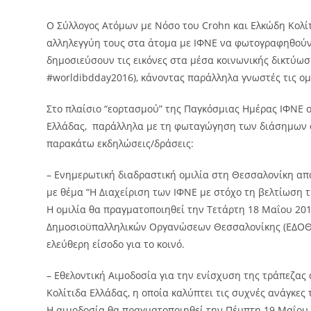
Ο Σύλλογος Ατόμων με Νόσο του Crohn και Ελκώδη Κολίτ
αλληλεγγύη τους στα άτομα με ΙΦΝΕ να φωτογραφηθούν
δημοσιεύσουν τις εικόνες στα μέσα κοινωνικής δικτύωσ
#worldibdday2016), κάνοντας παράλληλα γνωστές τις ομ
Στο πλαίσιο “εορτασμού” της Παγκόσμιας Ημέρας ΙΦΝΕ 
Ελλάδας, παράλληλα με τη φωταγώγηση των διάσημων ο
παρακάτω εκδηλώσεις/δράσεις:
– Ενημερωτική διαδραστική ομιλία στη Θεσσαλονίκη απ
με θέμα “Η Διαχείριση των ΙΦΝΕ με στόχο τη βελτίωση 
Η ομιλία θα πραγματοποιηθεί την Τετάρτη 18 Μαΐου 2016
Δημοσιοϋπαλληλικών Οργανώσεων Θεσσαλονίκης (ΕΔΟΘ),
ελεύθερη είσοδο για το κοινό.
– Εθελοντική Αιμοδοσία για την ενίσχυση της τράπεζας
Κολίτιδα Ελλάδας, η οποία καλύπτει τις συχνές ανάγκες
Η αιμοδοσία θα πραγματοποιηθεί την Πέμπτη 19 Μαΐου 2