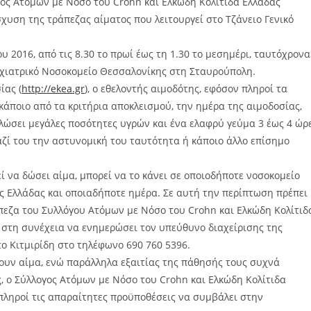
ς Ατόμων με Νόσο του Crohn και Ελκώδη Κολίτιδα Ελλάδας
χυση της τράπεζας αίματος που λειτουργεί στο Τζάνειο Γενικό
2016, από τις 8.30 το πρωί έως τη 1.30 το μεσημέρι, ταυτόχρονα
Ψυχιατρικό Νοσοκομείο Θεσσαλονίκης στη Σταυρούπολη.
ίας (
http://ekea.gr
), ο εθελοντής αιμοδότης, εφόσον πληροί τα
 κάποιο από τα κριτήρια αποκλεισμού, την ημέρα της αιμοδοσίας,
αλώσει μεγάλες ποσότητες υγρών και ένα ελαφρύ γεύμα 3 έως 4 ώρ
μαζί του την αστυνομική του ταυτότητα ή κάποιο άλλο επίσημο
 να δώσει αίμα, μπορεί να το κάνει σε οποιοδήποτε νοσοκομείο
ης Ελλάδας και οποιαδήποτε ημέρα. Σε αυτή την περίπτωση πρέπει
άπεζα του Συλλόγου Ατόμων με Νόσο του Crohn και Ελκώδη Κολίτιδ
ι στη συνέχεια να ενημερώσει τον υπεύθυνο διαχείρισης της
το Κιτμιρίδη στο τηλέφωνο 690 760 5396.
υν αίμα, ενώ παράλληλα εξαιτίας της πάθησής τους συχνά
ς, ο Σύλλογος Ατόμων με Νόσο του Crohn και Ελκώδη Κολίτιδα
 πληροί τις απαραίτητες προϋποθέσεις να συμβάλει στην