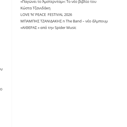
«Παγώνει το Άμστερνταμ»: Το νέο βιβλίο του
Κώστα Τζανιδάκη
LOVE ‘N’ PEACE FESTIVAL 2026
ΜΠΑΜΠΗΣ ΤΖΑΝΙΔΑΚΗΣ n The Band – νέο άλμπουμ
«ΑΙΘΕΡΑΣ » από την Spider Music
ων
το