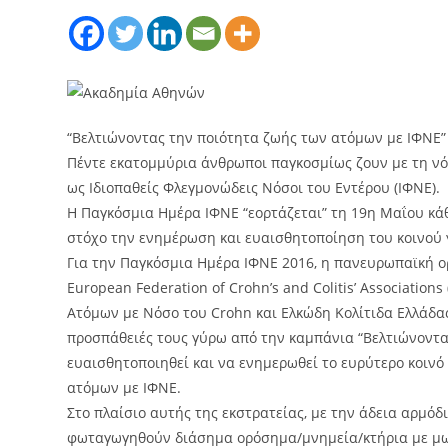
“Βελτιώνοντας την ποιότητα ζωής των ατόμων με ΙΦΝΕ”
Πέντε εκατομμύρια άνθρωποι παγκοσμίως ζουν με τη νόσ
ως Ιδιοπαθείς Φλεγμονώδεις Νόσοι του Εντέρου (ΙΦΝΕ).
Η Παγκόσμια Ημέρα ΙΦΝΕ “εορτάζεται” τη 19η Μαΐου κά
στόχο την ενημέρωση και ευαισθητοποίηση του κοινού 
Για την Παγκόσμια Ημέρα ΙΦΝΕ 2016, η πανευρωπαϊκή ο
European Federation of Crohn’s and Colitis’ Associations
Ατόμων με Νόσο του Crohn και Ελκώδη Κολίτιδα Ελλάδας
προσπάθειές τους γύρω από την καμπάνια “Βελτιώνοντα
ευαισθητοποιηθεί και να ενημερωθεί το ευρύτερο κοινό 
ατόμων με ΙΦΝΕ.
Στο πλαίσιο αυτής της εκστρατείας, με την άδεια αρμό
φωταγωγηθούν διάσημα ορόσημα/μνημεία/κτήρια με μωβ