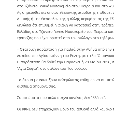
στο Τζάνειο Γενικό Νοσοκομείο στον Πειραιά και στο 
Ας σημειωθεί ότι όποιος εθελοντής αιμοδότης επιθυμεί 
Αττικής ή της Θεσσαλονίκης ή άλλης περιφέρειας της Ε
δηλώσει ότι επιθυμεί η φιάλη να κατατεθεί στην τράπε
Ελλάδας στο Τζάνειο Γενικό Νοσοκομείο του Πειραιά κα
τράπεζας που έχει οριστεί από τον σύλλογο στο τηλέφων
– Θεατρική παράσταση για παιδιά στην Αθήνα από την 
Λυκείου του Αγίου Ιωάννη του Ρέντη, με τίτλο “Ο μαγικ
Η παράσταση θα δοθεί την Παρασκευή 20 Μαΐου 2016, στ
“Αγία Σοφία”, στο σαλόνι του 1ου ορόφου.
Τα άτομα με ΙΦΝΕ ζουν πολεμώντας καθημερινά συμπτώμ
αίσθημα απομόνωσης.
Συμπτώματα που πολύ συχνά κανένας δεν “βλέπει”.
Οι ΙΦΝΕ δεν επηρεάζουν μόνο τον ασθενή αλλά και όλο τ