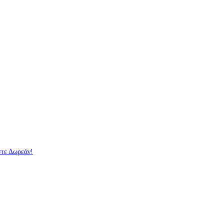
στε Δωρεάν!