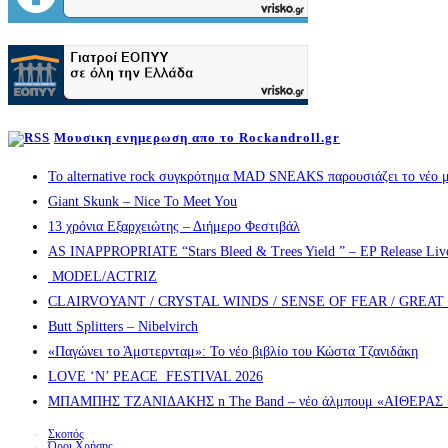
Μουσικη ενημερωση απο το Rockandroll.gr
Το alternative rock συγκρότημα MAD SNEAKS παρουσιάζει το νέο μ
Giant Skunk – Nice To Meet You
13 χρόνια Εξαρχειώτης – Διήμερο Φεστιβάλ
AS INAPPROPRIATE “Stars Bleed & Trees Yield ” – EP Release Live s
MODEL/ACTRIZ
CLAIRVOYANT / CRYSTAL WINDS / SENSE OF FEAR / GREA
Butt Splitters – Nibelvirch
«Παγώνει το Άμστερνταμ»: Το νέο βιβλίο του Κώστα Τζανιδάκη
LOVE ‘N’ PEACE FESTIVAL 2026
ΜΠΑΜΠΗΣ ΤΖΑΝΙΔΑΚΗΣ n The Band – νέο άλμπουμ «ΑΙΘΕΡΑΣ » α
Σκοπός
Όροι Χρήσης