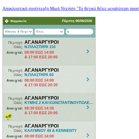
Αποκλειστική συνέντευξη Μιμή Ντενίση "Το θετικό θέλει μεγαλύτερη προσπ