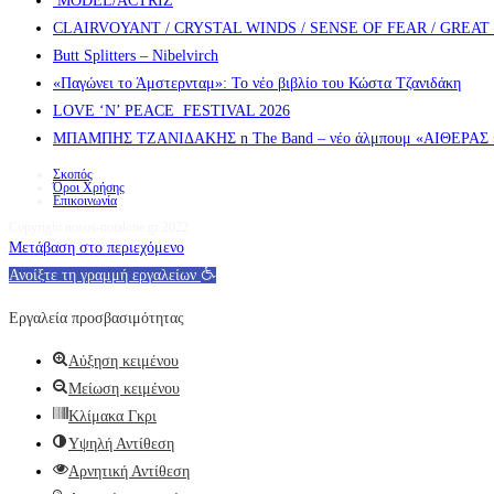
MODEL/ACTRIZ
CLAIRVOYANT / CRYSTAL WINDS / SENSE OF FEAR / GREA
Butt Splitters – Nibelvirch
«Παγώνει το Άμστερνταμ»: Το νέο βιβλίο του Κώστα Τζανιδάκη
LOVE ‘N’ PEACE FESTIVAL 2026
ΜΠΑΜΠΗΣ ΤΖΑΝΙΔΑΚΗΣ n The Band – νέο άλμπουμ «ΑΙΘΕΡΑΣ » α
Σκοπός
Όροι Χρήσης
Επικοινωνία
Copyright nosos-notalone.gr 2022
Μετάβαση στο περιεχόμενο
Ανοίξτε τη γραμμή εργαλείων
Εργαλεία προσβασιμότητας
Αύξηση κειμένου
Μείωση κειμένου
Κλίμακα Γκρι
Υψηλή Αντίθεση
Αρνητική Αντίθεση