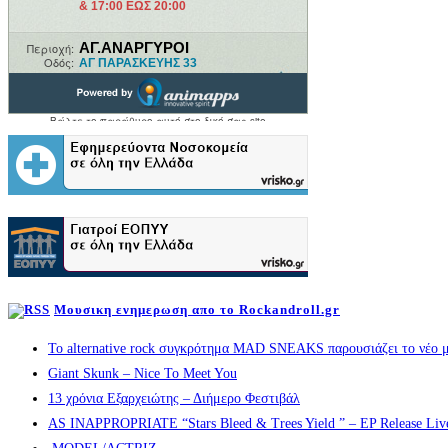
Μουσικη ενημερωση απο το Rockandroll.gr
Το alternative rock συγκρότημα MAD SNEAKS παρουσιάζει το νέο μ
Giant Skunk – Nice To Meet You
13 χρόνια Εξαρχειώτης – Διήμερο Φεστιβάλ
AS INAPPROPRIATE “Stars Bleed & Trees Yield ” – EP Release Live s