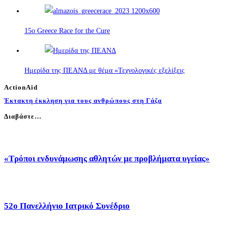
15o Greece Race for the Cure
Ημερίδα της ΠΕΑΝΔ με θέμα «Τεχνολογικές εξελίξεις
ActionAid
Έκτακτη έκκληση για τους ανθρώπους στη Γάζα
Διαβάστε…
«Τρόποι ενδυνάμωσης αθλητών με προβλήματα υγείας»
52o Πανελλήνιο Ιατρικό Συνέδριο