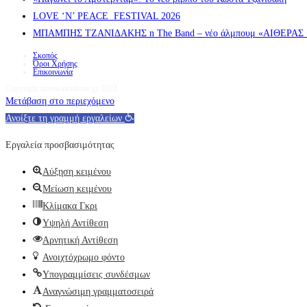
LOVE ‘N’ PEACE FESTIVAL 2026
ΜΠΑΜΠΗΣ ΤΖΑΝΙΔΑΚΗΣ n The Band – νέο άλμπουμ «ΑΙΘΕΡΑΣ » α
Σκοπός
Όροι Χρήσης
Επικοινωνία
Copyright nosos-notalone.gr 2022
Μετάβαση στο περιεχόμενο
Ανοίξτε τη γραμμή εργαλείων
Εργαλεία προσβασιμότητας
Αύξηση κειμένου
Μείωση κειμένου
Κλίμακα Γκρι
Υψηλή Αντίθεση
Αρνητική Αντίθεση
Ανοιχτόχρωμο φόντο
Υπογραμμίσεις συνδέσμων
Αναγνώσιμη γραμματοσειρά