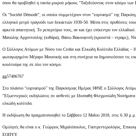
όπου θα προβληθεί η ταινία μικρού μήκους “Ταξιδεύοντας στον κόσμο των
Οι “Société Démodé”, οι οποίοι συμμετέχουν στον “εορτασμό” της Παγκόσμ
ελληνικό ρετρό τραγούδι των δεκαετιών 1930-50. Μέσα στις προθέσεις τους 
αρκετά απαιτητική. Το ρεπερτόριο τους, αν και έχει επίκεντρο τον ελλαδικ
Μανώλης Αρχοντούλης (κιθάρα), Βάσω Βακουφτσή (κρουστά – ντραμς), Νίκο
Ο Σύλλογος Ατόμων με Νόσο του Crohn και Ελκώδη Κολίτιδα Ελλάδας – H
φωταγωγημένο Μέγαρο Μουσικής και στη συνέχεια να δημοσιεύσουν τις εικό
κουλτούρα της σε όλο τον κόσμο.
gg57406767
Στο πλαίσιο “εορτασμού” της Παγκόσμιας Ημέρας ΙΦΝΕ ο Σύλλογος Ατόμω
“Εξωεντερικές εκδηλώσεις σε ασθενές με Ιδιοπαθή Φλεγμονώδη Νοσήματα το
ελκώδη κολίτιδα.
Η εκδήλωση θα πραγματοποιηθεί το Σάββατο 12 Μαΐου 2018, στις 6.30 μ.μ.
Ομιλητές θα είναι ο κ. Γεώργιος Μιχαλόπουλος, Γαστρεντερολόγος, Επικο
ΕΟΠΥΥ.