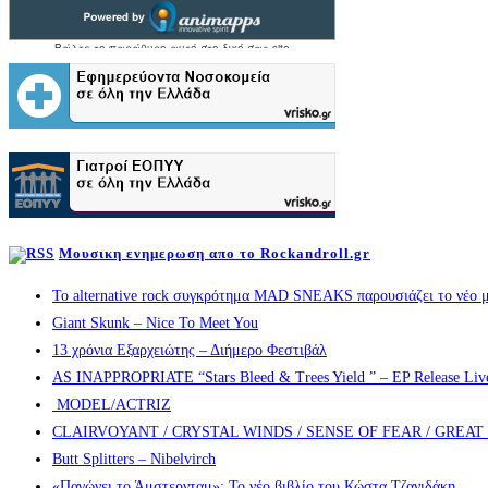
Μουσικη ενημερωση απο το Rockandroll.gr
Το alternative rock συγκρότημα MAD SNEAKS παρουσιάζει το νέο μ
Giant Skunk – Nice To Meet You
13 χρόνια Εξαρχειώτης – Διήμερο Φεστιβάλ
AS INAPPROPRIATE “Stars Bleed & Trees Yield ” – EP Release Live s
MODEL/ACTRIZ
CLAIRVOYANT / CRYSTAL WINDS / SENSE OF FEAR / GREA
Butt Splitters – Nibelvirch
«Παγώνει το Άμστερνταμ»: Το νέο βιβλίο του Κώστα Τζανιδάκη