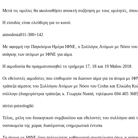
Μετά τις ομιλίες θα ακολουθήσει ανοικτή συζήτηση με τους ομιλητές, όπου 
Η είσοδος είναι ελεύθερη για το κοινό.
aimodosia011-300×142
Με αφορμή την Παγκόσμια Ημέρα ΙΦΝΕ, ο Συλλόγος Ατόμων με Νόσο του C
ανάγκης των ατόμων με ΙΦΝΕ για αίμα.
Η αιμοδοσία θα πραγματοποιηθεί το τριήμερο 17, 18 και 19 Μαΐου 2018.
Οι εθελοντές αιμοδότες που επιθυμούν να δώσουν αίμα για τα άτομα με ΙΦ
τράπεζα αίματος του Συλλόγου Ατόμων με Νόσο του Crohn και Ελκώδη Κολί
σύλλογο (διαχειρίστρια τράπεζας κ. Γεωργία Νιαπά, τηλέφωνο 694 405 3685
stirixi-psixologiki
Τέλος, μέλη του διοικητικού συμβουλίου και εθελοντές του συλλόγου από 
νοσοκομεία της χώρας διανέμοντας ενημερωτικά έντυπα.
Τα άτομα με ΙΦΝΕ ζουν πολεμώντας καθημερινά συμπτώματα όπως η χρόνια 