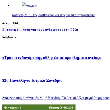
Κόπωση MS: Πώς αισθάνεται και πώς να τη διαχειριστείτε
ActionAid
Έκτακτη έκκληση για τους ανθρώπους στη Γάζα
Διαβάστε…
«Τρόποι ενδυνάμωσης αθλητών με προβλήματα υγείας»
52o Πανελλήνιο Ιατρικό Συνέδριο
Αποκλειστική συνέντευξη Μιμή Ντενίση "Το θετικό θέλει μεγαλύτερη προσπ