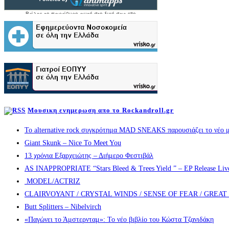
Μουσικη ενημερωση απο το Rockandroll.gr
Το alternative rock συγκρότημα MAD SNEAKS παρουσιάζει το νέο μ
Giant Skunk – Nice To Meet You
13 χρόνια Εξαρχειώτης – Διήμερο Φεστιβάλ
AS INAPPROPRIATE “Stars Bleed & Trees Yield ” – EP Release Live s
MODEL/ACTRIZ
CLAIRVOYANT / CRYSTAL WINDS / SENSE OF FEAR / GREA
Butt Splitters – Nibelvirch
«Παγώνει το Άμστερνταμ»: Το νέο βιβλίο του Κώστα Τζανιδάκη