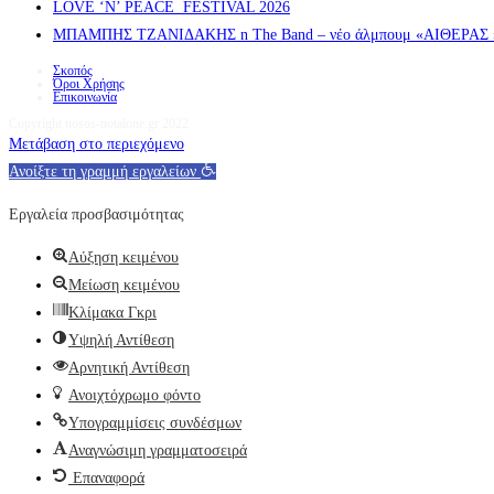
LOVE ‘N’ PEACE FESTIVAL 2026
ΜΠΑΜΠΗΣ ΤΖΑΝΙΔΑΚΗΣ n The Band – νέο άλμπουμ «ΑΙΘΕΡΑΣ » α
Σκοπός
Όροι Χρήσης
Επικοινωνία
Copyright nosos-notalone.gr 2022
Μετάβαση στο περιεχόμενο
Ανοίξτε τη γραμμή εργαλείων
Εργαλεία προσβασιμότητας
Αύξηση κειμένου
Μείωση κειμένου
Κλίμακα Γκρι
Υψηλή Αντίθεση
Αρνητική Αντίθεση
Ανοιχτόχρωμο φόντο
Υπογραμμίσεις συνδέσμων
Αναγνώσιμη γραμματοσειρά
Επαναφορά