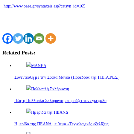
http://www.oaee.gr/syntaxeis.asp?catsyn_id=165
Related Posts:
Συνέντευξη με την Σοφία Μανέα (Πρόεδρος της Π.Ε.Α.Ν.Δ.)
Πώς η Πολλαπλή Σκλήρυνση επηρεάζει τον εγκέφαλο
Ημερίδα της ΠΕΑΝΔ με θέμα «Τεχνολογικές εξελίξεις