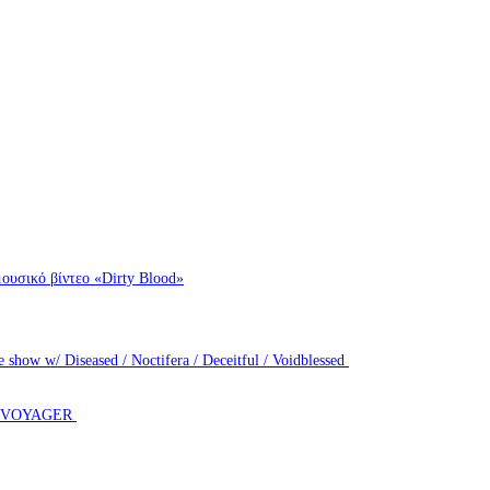
ουσικό βίντεο «Dirty Blood»
how w/ Diseased / Noctifera / Deceitful / Voidblessed
T VOYAGER