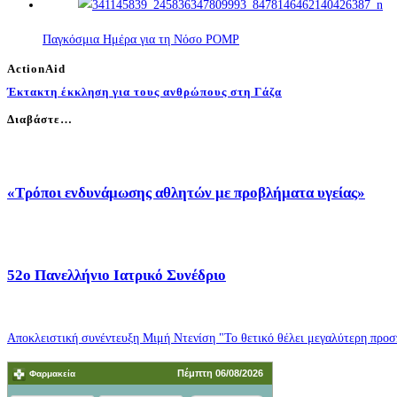
Παγκόσμια Ημέρα για τη Nόσο POMP
ActionAid
Έκτακτη έκκληση για τους ανθρώπους στη Γάζα
Διαβάστε…
«Τρόποι ενδυνάμωσης αθλητών με προβλήματα υγείας»
52o Πανελλήνιο Ιατρικό Συνέδριο
Αποκλειστική συνέντευξη Μιμή Ντενίση "Το θετικό θέλει μεγαλύτερη προσπ