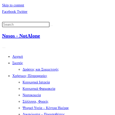
Skip to content
Facebook
Twitter
Nosos - NotAlone
Αρχική
Σκοπός
Δράσεις και Συμμετοχές
Χρήσιμες Πληροφορίες
Κοινωνικά Ιατρεία
Κοινωνικά Φαρμακεία
Νοσοκομεία
Σύλλογοι, Φορείς
Ψυχική Υγεία – Κέντρα Ημέρας
Δικαιώματα – Προυποθέσεις