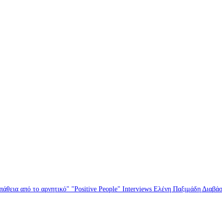
άθεια από το αρνητικό" "Positive People" Interviews Ελένη Παξιμάδη Διαβά