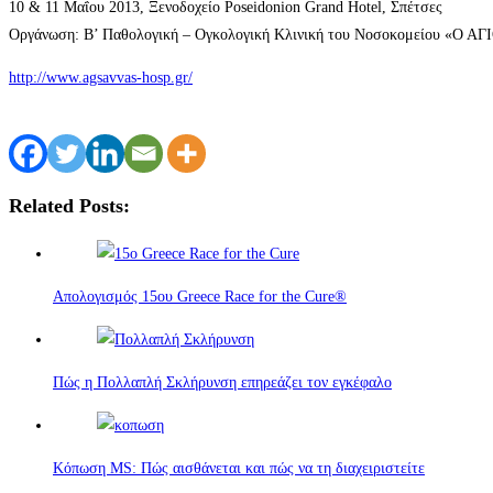
10 & 11 Μαΐου 2013, Ξενοδοχείο Poseidonion Grand Hotel, Σπέτσες
Οργάνωση: Β’ Παθολογική – Ογκολογική Κλινική του Νοσοκομείου «Ο 
http://www.agsavvas-hosp.gr/
Related Posts:
Απολογισμός 15ου Greece Race for the Cure®
Πώς η Πολλαπλή Σκλήρυνση επηρεάζει τον εγκέφαλο
Κόπωση MS: Πώς αισθάνεται και πώς να τη διαχειριστείτε