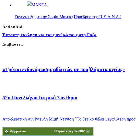
Συνέντευξη με την Σοφία Μανέα (Πρόεδρος της Π.Ε.Α.Ν.Δ.)
ActionAid
Έκτακτη έκκληση για τους ανθρώπους στη Γάζα
Διαβάστε…
«Τρόποι ενδυνάμωσης αθλητών με προβλήματα υγείας»
52o Πανελλήνιο Ιατρικό Συνέδριο
Αποκλειστική συνέντευξη Μιμή Ντενίση "Το θετικό θέλει μεγαλύτερη προσπ