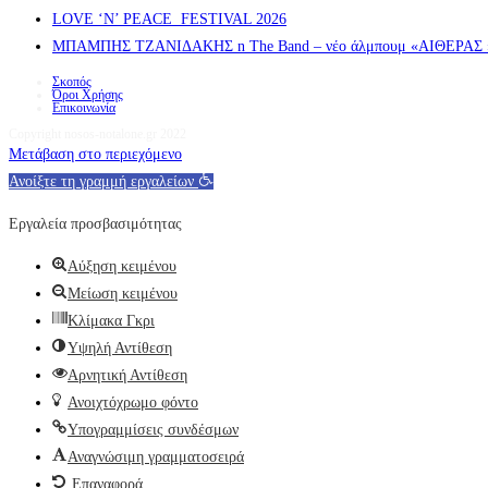
LOVE ‘N’ PEACE FESTIVAL 2026
ΜΠΑΜΠΗΣ ΤΖΑΝΙΔΑΚΗΣ n The Band – νέο άλμπουμ «ΑΙΘΕΡΑΣ » α
Σκοπός
Όροι Χρήσης
Επικοινωνία
Copyright nosos-notalone.gr 2022
Μετάβαση στο περιεχόμενο
Ανοίξτε τη γραμμή εργαλείων
Εργαλεία προσβασιμότητας
Αύξηση κειμένου
Μείωση κειμένου
Κλίμακα Γκρι
Υψηλή Αντίθεση
Αρνητική Αντίθεση
Ανοιχτόχρωμο φόντο
Υπογραμμίσεις συνδέσμων
Αναγνώσιμη γραμματοσειρά
Επαναφορά