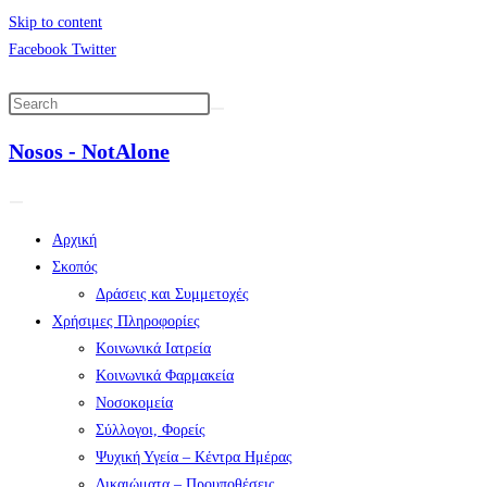
Skip to content
Facebook
Twitter
Nosos - NotAlone
Αρχική
Σκοπός
Δράσεις και Συμμετοχές
Χρήσιμες Πληροφορίες
Κοινωνικά Ιατρεία
Κοινωνικά Φαρμακεία
Νοσοκομεία
Σύλλογοι, Φορείς
Ψυχική Υγεία – Κέντρα Ημέρας
Δικαιώματα – Προυποθέσεις