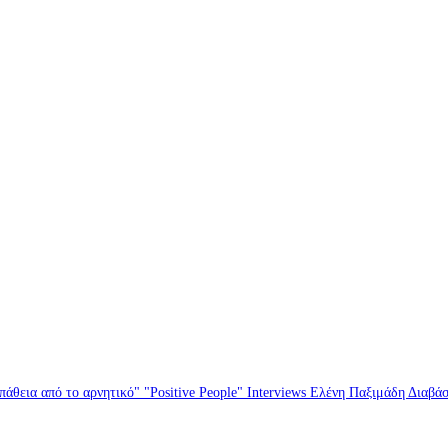
άθεια από το αρνητικό" "Positive People" Interviews Ελένη Παξιμάδη Διαβά