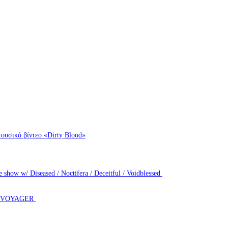
ουσικό βίντεο «Dirty Blood»
how w/ Diseased / Noctifera / Deceitful / Voidblessed
T VOYAGER