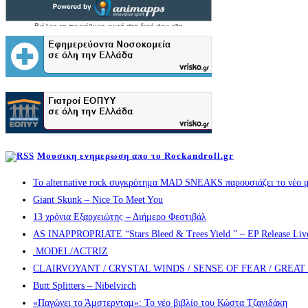
Μουσικη ενημερωση απο το Rockandroll.gr
Το alternative rock συγκρότημα MAD SNEAKS παρουσιάζει το νέο μ
Giant Skunk – Nice To Meet You
13 χρόνια Εξαρχειώτης – Διήμερο Φεστιβάλ
AS INAPPROPRIATE “Stars Bleed & Trees Yield ” – EP Release Live s
MODEL/ACTRIZ
CLAIRVOYANT / CRYSTAL WINDS / SENSE OF FEAR / GREA
Butt Splitters – Nibelvirch
«Παγώνει το Άμστερνταμ»: Το νέο βιβλίο του Κώστα Τζανιδάκη