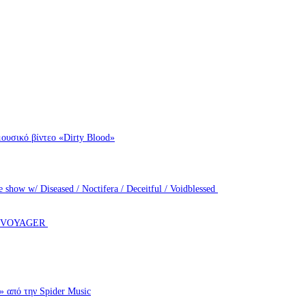
ουσικό βίντεο «Dirty Blood»
how w/ Diseased / Noctifera / Deceitful / Voidblessed
T VOYAGER
πό την Spider Music