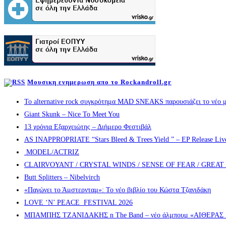
Μουσικη ενημερωση απο το Rockandroll.gr
Το alternative rock συγκρότημα MAD SNEAKS παρουσιάζει το νέο μ
Giant Skunk – Nice To Meet You
13 χρόνια Εξαρχειώτης – Διήμερο Φεστιβάλ
AS INAPPROPRIATE “Stars Bleed & Trees Yield ” – EP Release Live s
MODEL/ACTRIZ
CLAIRVOYANT / CRYSTAL WINDS / SENSE OF FEAR / GREA
Butt Splitters – Nibelvirch
«Παγώνει το Άμστερνταμ»: Το νέο βιβλίο του Κώστα Τζανιδάκη
LOVE ‘N’ PEACE FESTIVAL 2026
ΜΠΑΜΠΗΣ ΤΖΑΝΙΔΑΚΗΣ n The Band – νέο άλμπουμ «ΑΙΘΕΡΑΣ » α