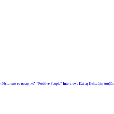
άθεια από το αρνητικό" "Positive People" Interviews Ελένη Παξιμάδη Διαβά