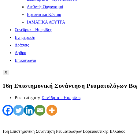
Διεθνείς Οργανισμοί
Ερευνητικά Κέντρα
ΙΑΜΑΤΙΚΑ ΛΟΥΤΡΑ
Συνέδρια – Ημερίδες
Ενημέρωση
Δράσεις
Άρθρα
Επικοινωνία
X
16η Επιστημονική Συνάντηση Ρευματολόγων Βο
Post category:
Συνέδρια - Ημερίδες
16η Επιστημονική Συνάντηση Ρευματολόγων Βορειοδυτικής Ελλάδος