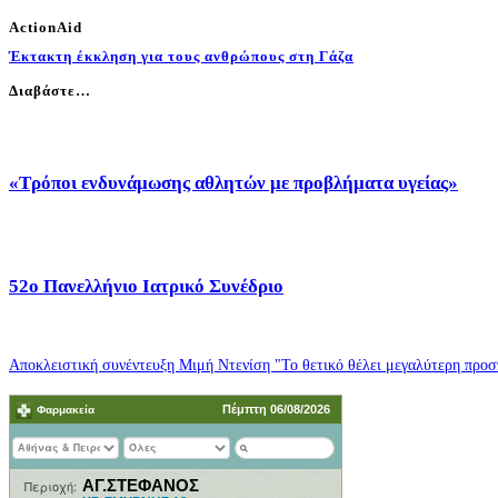
ActionAid
Έκτακτη έκκληση για τους ανθρώπους στη Γάζα
Διαβάστε…
«Τρόποι ενδυνάμωσης αθλητών με προβλήματα υγείας»
52o Πανελλήνιο Ιατρικό Συνέδριο
Αποκλειστική συνέντευξη Μιμή Ντενίση "Το θετικό θέλει μεγαλύτερη προσπ