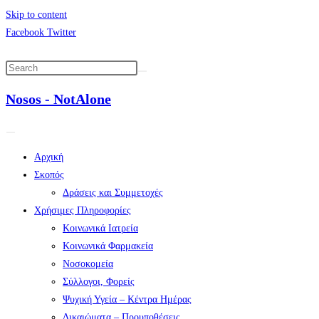
Skip to content
Facebook
Twitter
Nosos - NotAlone
Αρχική
Σκοπός
Δράσεις και Συμμετοχές
Χρήσιμες Πληροφορίες
Κοινωνικά Ιατρεία
Κοινωνικά Φαρμακεία
Νοσοκομεία
Σύλλογοι, Φορείς
Ψυχική Υγεία – Κέντρα Ημέρας
Δικαιώματα – Προυποθέσεις