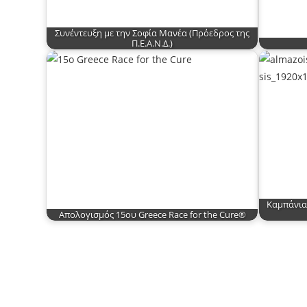
Συνέντευξη με την Σοφία Μανέα (Πρόεδρος της
Π.Ε.Α.Ν.Δ.)
Καμπάνια
Απολογισμός 15ου Greece Race for the Cure®