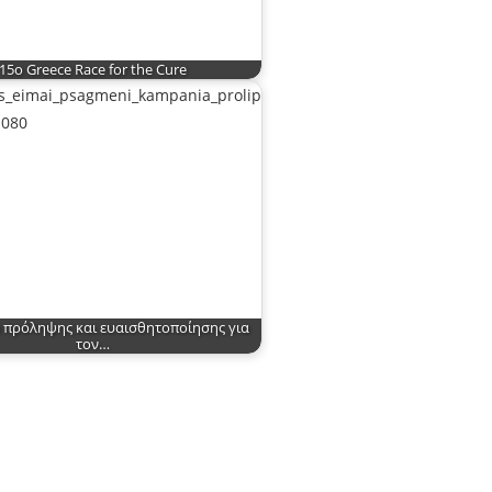
15o Greece Race for the Cure
 πρόληψης και ευαισθητοποίησης για
τον…