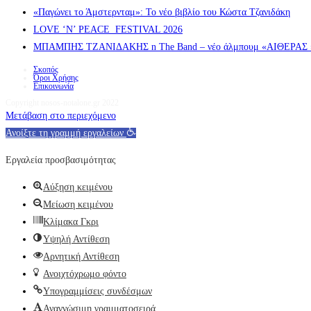
«Παγώνει το Άμστερνταμ»: Το νέο βιβλίο του Κώστα Τζανιδάκη
LOVE ‘N’ PEACE FESTIVAL 2026
ΜΠΑΜΠΗΣ ΤΖΑΝΙΔΑΚΗΣ n The Band – νέο άλμπουμ «ΑΙΘΕΡΑΣ » α
Σκοπός
Όροι Χρήσης
Επικοινωνία
Copyright nosos-notalone.gr 2022
Μετάβαση στο περιεχόμενο
Ανοίξτε τη γραμμή εργαλείων
Εργαλεία προσβασιμότητας
Αύξηση κειμένου
Μείωση κειμένου
Κλίμακα Γκρι
Υψηλή Αντίθεση
Αρνητική Αντίθεση
Ανοιχτόχρωμο φόντο
Υπογραμμίσεις συνδέσμων
Αναγνώσιμη γραμματοσειρά