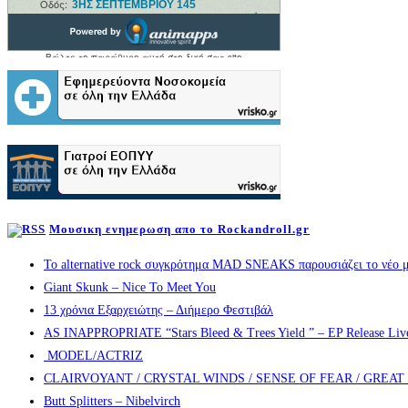
Μουσικη ενημερωση απο το Rockandroll.gr
Το alternative rock συγκρότημα MAD SNEAKS παρουσιάζει το νέο μ
Giant Skunk – Nice To Meet You
13 χρόνια Εξαρχειώτης – Διήμερο Φεστιβάλ
AS INAPPROPRIATE “Stars Bleed & Trees Yield ” – EP Release Live s
MODEL/ACTRIZ
CLAIRVOYANT / CRYSTAL WINDS / SENSE OF FEAR / GREA
Butt Splitters – Nibelvirch