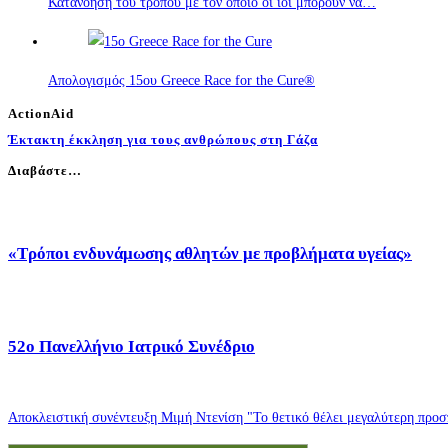
Κατανόηση του τρόπου με τον οποίο οι ιοί μπορούν να…
Απολογισμός 15ου Greece Race for the Cure®
ActionAid
Έκτακτη έκκληση για τους ανθρώπους στη Γάζα
Διαβάστε…
«Τρόποι ενδυνάμωσης αθλητών με προβλήματα υγείας»
52o Πανελλήνιο Ιατρικό Συνέδριο
Αποκλειστική συνέντευξη Μιμή Ντενίση "Το θετικό θέλει μεγαλύτερη προσπ