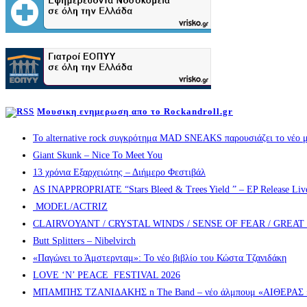
Μουσικη ενημερωση απο το Rockandroll.gr
Το alternative rock συγκρότημα MAD SNEAKS παρουσιάζει το νέο μ
Giant Skunk – Nice To Meet You
13 χρόνια Εξαρχειώτης – Διήμερο Φεστιβάλ
AS INAPPROPRIATE “Stars Bleed & Trees Yield ” – EP Release Live s
MODEL/ACTRIZ
CLAIRVOYANT / CRYSTAL WINDS / SENSE OF FEAR / GREA
Butt Splitters – Nibelvirch
«Παγώνει το Άμστερνταμ»: Το νέο βιβλίο του Κώστα Τζανιδάκη
LOVE ‘N’ PEACE FESTIVAL 2026
ΜΠΑΜΠΗΣ ΤΖΑΝΙΔΑΚΗΣ n The Band – νέο άλμπουμ «ΑΙΘΕΡΑΣ » α