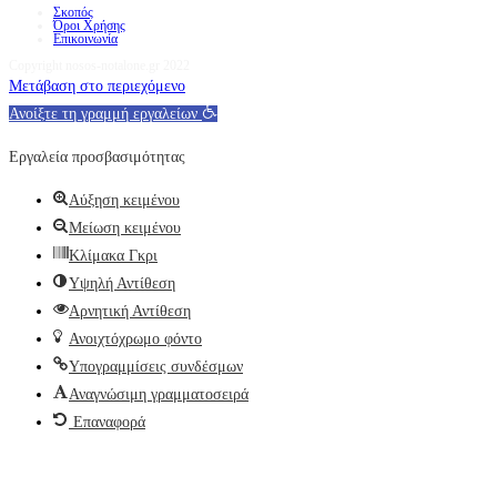
Σκοπός
Όροι Χρήσης
Επικοινωνία
Copyright nosos-notalone.gr 2022
Μετάβαση στο περιεχόμενο
Ανοίξτε τη γραμμή εργαλείων
Εργαλεία προσβασιμότητας
Αύξηση κειμένου
Μείωση κειμένου
Κλίμακα Γκρι
Υψηλή Αντίθεση
Αρνητική Αντίθεση
Ανοιχτόχρωμο φόντο
Υπογραμμίσεις συνδέσμων
Αναγνώσιμη γραμματοσειρά
Επαναφορά