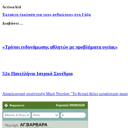
ActionAid
Έκτακτη έκκληση για τους ανθρώπους στη Γάζα
Διαβάστε…
«Τρόποι ενδυνάμωσης αθλητών με προβλήματα υγείας»
52o Πανελλήνιο Ιατρικό Συνέδριο
Αποκλειστική συνέντευξη Μιμή Ντενίση "Το θετικό θέλει μεγαλύτερη προσπ