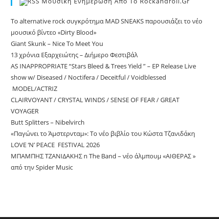
Μουσικη Ενημερωση Απο Το Rockandroll.gr
Το alternative rock συγκρότημα MAD SNEAKS παρουσιάζει το νέο
μουσικό βίντεο «Dirty Blood»
Giant Skunk – Nice To Meet You
13 χρόνια Εξαρχειώτης – Διήμερο Φεστιβάλ
AS INAPPROPRIATE “Stars Bleed & Trees Yield ” – EP Release Live
show w/ Diseased / Noctifera / Deceitful / Voidblessed
MODEL/ACTRIZ
CLAIRVOYANT / CRYSTAL WINDS / SENSE OF FEAR / GREAT
VOYAGER
Butt Splitters – Nibelvirch
«Παγώνει το Άμστερνταμ»: Το νέο βιβλίο του Κώστα Τζανιδάκη
LOVE ‘N’ PEACE FESTIVAL 2026
ΜΠΑΜΠΗΣ ΤΖΑΝΙΔΑΚΗΣ n The Band – νέο άλμπουμ «ΑΙΘΕΡΑΣ »
από την Spider Music