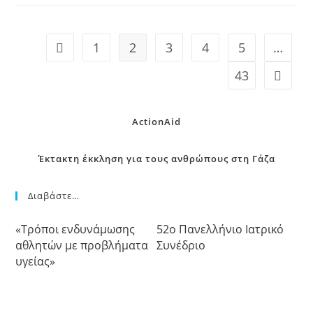
1
2
3
4
5
…
43
ActionAid
Έκτακτη έκκληση για τους ανθρώπους στη Γάζα
Διαβάστε…
«Τρόποι ενδυνάμωσης
52o Πανελλήνιο Ιατρικό
αθλητών με προβλήματα
Συνέδριο
υγείας»