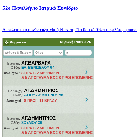
52o Πανελλήνιο Ιατρικό Συνέδριο
Αποκλειστική συνέντευξη Μιμή Ντενίση "Το θετικό θέλει μεγαλύτερη προσπ