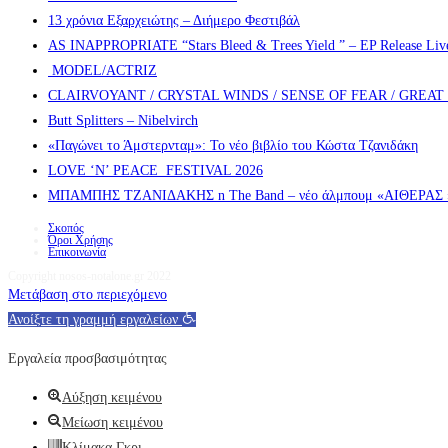
13 χρόνια Εξαρχειώτης – Διήμερο Φεστιβάλ
AS INAPPROPRIATE “Stars Bleed & Trees Yield ” – EP Release Live s
MODEL/ACTRIZ
CLAIRVOYANT / CRYSTAL WINDS / SENSE OF FEAR / GREA
Butt Splitters – Nibelvirch
«Παγώνει το Άμστερνταμ»: Το νέο βιβλίο του Κώστα Τζανιδάκη
LOVE ‘N’ PEACE FESTIVAL 2026
ΜΠΑΜΠΗΣ ΤΖΑΝΙΔΑΚΗΣ n The Band – νέο άλμπουμ «ΑΙΘΕΡΑΣ » α
Σκοπός
Όροι Χρήσης
Επικοινωνία
Copyright nosos-notalone.gr 2022
Μετάβαση στο περιεχόμενο
Ανοίξτε τη γραμμή εργαλείων
Εργαλεία προσβασιμότητας
Αύξηση κειμένου
Μείωση κειμένου
Κλίμακα Γκρι