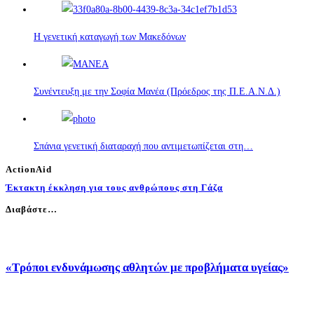
Η γενετική καταγωγή των Μακεδόνων
Συνέντευξη με την Σοφία Μανέα (Πρόεδρος της Π.Ε.Α.Ν.Δ.)
Σπάνια γενετική διαταραχή που αντιμετωπίζεται στη…
ActionAid
Έκτακτη έκκληση για τους ανθρώπους στη Γάζα
Διαβάστε…
«Τρόποι ενδυνάμωσης αθλητών με προβλήματα υγείας»