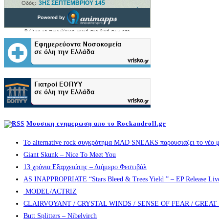
Μουσικη ενημερωση απο το Rockandroll.gr
Το alternative rock συγκρότημα MAD SNEAKS παρουσιάζει το νέο μ
Giant Skunk – Nice To Meet You
13 χρόνια Εξαρχειώτης – Διήμερο Φεστιβάλ
AS INAPPROPRIATE “Stars Bleed & Trees Yield ” – EP Release Live s
MODEL/ACTRIZ
CLAIRVOYANT / CRYSTAL WINDS / SENSE OF FEAR / GREA
Butt Splitters – Nibelvirch