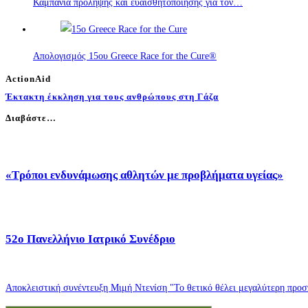
Καμπάνια πρόληψης και ευαισθητοποίησης για τον…
Απολογισμός 15ου Greece Race for the Cure®
ActionAid
Έκτακτη έκκληση για τους ανθρώπους στη Γάζα
Διαβάστε…
«Τρόποι ενδυνάμωσης αθλητών με προβλήματα υγείας»
52o Πανελλήνιο Ιατρικό Συνέδριο
Αποκλειστική συνέντευξη Μιμή Ντενίση "Το θετικό θέλει μεγαλύτερη προσπ