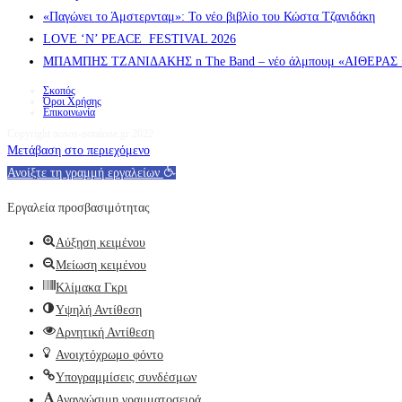
«Παγώνει το Άμστερνταμ»: Το νέο βιβλίο του Κώστα Τζανιδάκη
LOVE ‘N’ PEACE FESTIVAL 2026
ΜΠΑΜΠΗΣ ΤΖΑΝΙΔΑΚΗΣ n The Band – νέο άλμπουμ «ΑΙΘΕΡΑΣ » α
Σκοπός
Όροι Χρήσης
Επικοινωνία
Copyright nosos-notalone.gr 2022
Μετάβαση στο περιεχόμενο
Ανοίξτε τη γραμμή εργαλείων
Εργαλεία προσβασιμότητας
Αύξηση κειμένου
Μείωση κειμένου
Κλίμακα Γκρι
Υψηλή Αντίθεση
Αρνητική Αντίθεση
Ανοιχτόχρωμο φόντο
Υπογραμμίσεις συνδέσμων
Αναγνώσιμη γραμματοσειρά