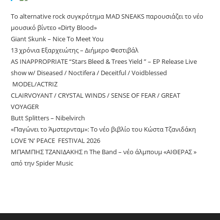
Το alternative rock συγκρότημα MAD SNEAKS παρουσιάζει το νέο
μουσικό βίντεο «Dirty Blood»
Giant Skunk – Nice To Meet You
13 χρόνια Εξαρχειώτης – Διήμερο Φεστιβάλ
AS INAPPROPRIATE “Stars Bleed & Trees Yield ” – EP Release Live
show w/ Diseased / Noctifera / Deceitful / Voidblessed
MODEL/ACTRIZ
CLAIRVOYANT / CRYSTAL WINDS / SENSE OF FEAR / GREAT
VOYAGER
Butt Splitters – Nibelvirch
«Παγώνει το Άμστερνταμ»: Το νέο βιβλίο του Κώστα Τζανιδάκη
LOVE ‘N’ PEACE FESTIVAL 2026
ΜΠΑΜΠΗΣ ΤΖΑΝΙΔΑΚΗΣ n The Band – νέο άλμπουμ «ΑΙΘΕΡΑΣ »
από την Spider Music