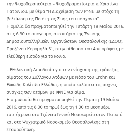
την Ψυχοθεραπεύτρια – Ψυχοδραματίστρια κ. Χριστίνα
Πατρινιού, με θέμα “Η Διαχείριση των ΙΦΝΕ με στόχο τη
βελτίωση της Ποιότητας Ζωής του πάσχοντα”.
Η ομιλία θα πραγματοποιηθεί την Τετάρτη 18 Μαΐου 2016,
στις 6.30 το απόγευμα, στο κτήριο της Ένωσης
Δημοσιοϋπαλληλικών Οργανώσεων Θεσσαλονίκης (ΕΔΟΘ),
Προξένου Κορομηλά 51, στην αίθουσα του 4ου ορόφου, με
ελεύθερη είσοδο για το κοινό.
– Εθελοντική Αιμοδοσία για την ενίσχυση της τράπεζας
αίματος του Συλλόγου Ατόμων με Νόσο του Crohn και
Ελκώδη Κολίτιδα Ελλάδας, η οποία καλύπτει τις συχνές
ανάγκες των ατόμων με ΙΦΝΕ για αίμα.
Η αιμοδοσία θα πραγματοποιηθεί την Πέμπτη 19 Μαΐου
2016, από τις 8.30 το πρωί έως τη 1.30 το μεσημέρι,
ταυτόχρονα στο Τζάνειο Γενικό Νοσοκομείο στον Πειραιά
και στο Ψυχιατρικό Νοσοκομείο Θεσσαλονίκης στη
Σταυρούπολη.