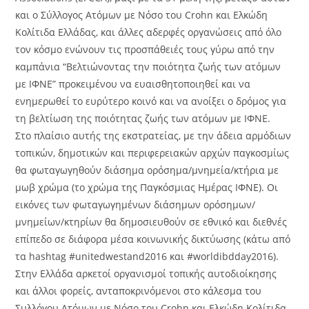
και ο Σύλλογος Ατόμων με Νόσο του Crohn και Ελκώδη
Κολίτιδα Ελλάδας, και άλλες αδερφές οργανώσεις από όλο
τον κόσμο ενώνουν τις προσπάθειές τους γύρω από την
καμπάνια “Βελτιώνοντας την ποιότητα ζωής των ατόμων
με ΙΦΝΕ” προκειμένου να ευαισθητοποιηθεί και να
ενημερωθεί το ευρύτερο κοινό και να ανοίξει ο δρόμος για
τη βελτίωση της ποιότητας ζωής των ατόμων με ΙΦΝΕ.
Στο πλαίσιο αυτής της εκστρατείας, με την άδεια αρμόδιων
τοπικών, δημοτικών και περιφερειακών αρχών παγκοσμίως
θα φωταγωγηθούν διάσημα ορόσημα/μνημεία/κτήρια με
μωβ χρώμα (το χρώμα της Παγκόσμιας Ημέρας ΙΦΝΕ). Οι
εικόνες των φωταγωγημένων διάσημων ορόσημων/
μνημείων/κτηρίων θα δημοσιευθούν σε εθνικό και διεθνές
επίπεδο σε διάφορα μέσα κοινωνικής δικτύωσης (κάτω από
τα hashtag #unitedwestand2016 και #worldibdday2016).
Στην Ελλάδα αρκετοί οργανισμοί τοπικής αυτοδιοίκησης
και άλλοι φορείς, ανταποκρινόμενοι στο κάλεσμα του
Συλλόγου Ατόμων με Νόσο του Crohn και Ελκώδη Κολίτιδα