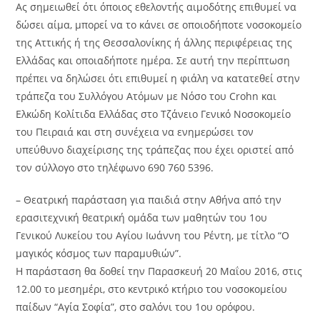
Ας σημειωθεί ότι όποιος εθελοντής αιμοδότης επιθυμεί να
δώσει αίμα, μπορεί να το κάνει σε οποιοδήποτε νοσοκομείο
της Αττικής ή της Θεσσαλονίκης ή άλλης περιφέρειας της
Ελλάδας και οποιαδήποτε ημέρα. Σε αυτή την περίπτωση
πρέπει να δηλώσει ότι επιθυμεί η φιάλη να κατατεθεί στην
τράπεζα του Συλλόγου Ατόμων με Νόσο του Crohn και
Ελκώδη Κολίτιδα Ελλάδας στο Τζάνειο Γενικό Νοσοκομείο
του Πειραιά και στη συνέχεια να ενημερώσει τον
υπεύθυνο διαχείρισης της τράπεζας που έχει οριστεί από
τον σύλλογο στο τηλέφωνο 690 760 5396.
– Θεατρική παράσταση για παιδιά στην Αθήνα από την
ερασιτεχνική θεατρική ομάδα των μαθητών του 1ου
Γενικού Λυκείου του Αγίου Ιωάννη του Ρέντη, με τίτλο “Ο
μαγικός κόσμος των παραμυθιών”.
Η παράσταση θα δοθεί την Παρασκευή 20 Μαΐου 2016, στις
12.00 το μεσημέρι, στο κεντρικό κτήριο του νοσοκομείου
παίδων “Αγία Σοφία”, στο σαλόνι του 1ου ορόφου.