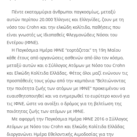
Πέντε εκατομμύρια άνθρωποι παγκοσμίως, μεταξύ
αυτών περίπου 20.000 Έλληνες και Ελληνίδες, ζουν με τη
νόσο του Crohn και την ελκώδη κολίτιδα, παθήσεις που
είναι γνωστές ως Ιδιοπαθείς Φλεγμονώδεις Νόσοι του
Εντέρου (ΙΦΝΕ).
Η Παγκόσμια Ημέρα ΙΦΝΕ “εορτάζεται” τη 19η Μαΐου
κάθε έτους από οργανώσεις ασθενών από όλο τον κόσμο,
μεταξύ αυτών και ο Σύλλογος Ατόμων με Νόσο του Crohn
και Ελκώδη Κολίτιδα Ελλάδας. Φέτος όλοι μαζί ενώνουν τις
προσπάθειές τους γύρω από την καμπάνια “Βελτιώνοντας
την ποιότητα ζωής των ατόμων με ΙΦΝΕ” προκειμένου να
ευαισθητοποιηθεί και να ενημερωθεί το ευρύτερο κοινό για
τις ΙΦΝΕ, ώστε να ανοίξει ο δρόμος για τη βελτίωση της
ποιότητας ζωής των ατόμων με ΙΦΝΕ.
Με αφορμή την Παγκόσμια Ημέρα ΙΦΝΕ 2016 ο Σύλλογος
Ατόμων με Νόσο του Crohn και Ελκώδη Κολίτιδα Ελλάδας
διοργανώνει Ημέρα Εθελοντικής Αιμοδοσίας για την