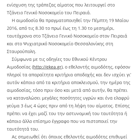
ενίσχυση της τράπεζας αίματος που λειτουργεί στο
Τζάνειο Γενικό Νοσοκομείο του Πειραιά.
Η αιμοδοσία θα πραγματοποιηθεί την Πέμπτη 19 Μαΐου
2016, από τις 8.30 το πρωί έως τη 1.30 το μεσημέρι,
ταυτόχρονα στο Τζάνειο Γενικό Νοσοκομείο στον Πειραιά
και στο Ψυχιατρικό Νοσοκομείο Θεσσαλονίκης στη
Σταυρούπολη.
Σύμφωνα με τις οδηγίες του Εθνικού Κέντρου
Αιμοδοσίας (
http://ekea.gr
), ο εθελοντής αιμοδότης, εφόσον
πληροί τα απαραίτητα κριτήρια αποδοχής και δεν ισχύει γι’
αυτόν κάποιο από τα κριτήρια αποκλεισμού, την ημέρα της
αιμοδοσίας, τόσο πριν όσο και μετά από αυτήν, θα πρέπει
να καταναλώσει μεγάλες ποσότητες υγρών και ένα ελαφρύ
γεύμα 3 έως 4 ώρες πριν από τη λήψη του αίματος. Επίσης
πρέπει να έχει μαζί του την αστυνομική του ταυτότητα ή
κάποιο άλλο επίσημο έγγραφο που να πιστοποιεί την
ταυτότητά του.
Ας σημειωθεί ότι όποιος εθελοντής αιμοδότης επιθυμεί