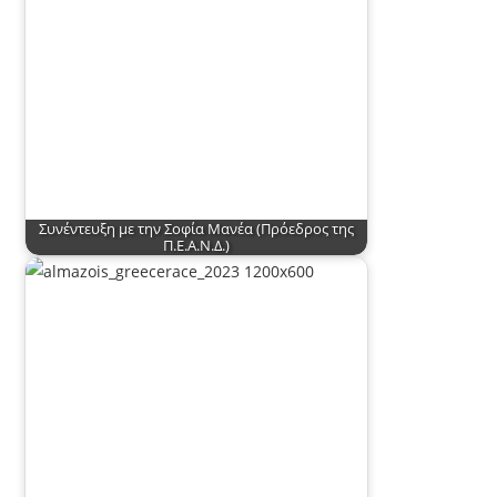
Συνέντευξη με την Σοφία Μανέα (Πρόεδρος της
Π.Ε.Α.Ν.Δ.)