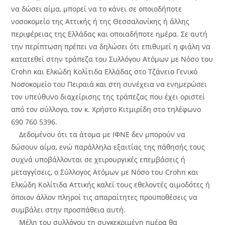
να δώσει αίμα, μπορεί να το κάνει σε οποιοδήποτε
νοσοκομείο της Αττικής ή της Θεσσαλονίκης ή άλλης
περιφέρειας της Ελλάδας και οποιαδήποτε ημέρα. Σε αυτή
την περίπτωση πρέπει να δηλώσει ότι επιθυμεί η φιάλη να
κατατεθεί στην τράπεζα του Συλλόγου Ατόμων με Νόσο του
Crohn και Ελκώδη Κολίτιδα Ελλάδας στο Τζάνειο Γενικό
Νοσοκομείο του Πειραιά και στη συνέχεια να ενημερώσει
τον υπεύθυνο διαχείρισης της τράπεζας που έχει οριστεί
από τον σύλλογο, τον κ. Χρήστο Κιτμιρίδη στο τηλέφωνο
690 760 5396.
Δεδομένου ότι τα άτομα με ΙΦΝΕ δεν μπορούν να
δώσουν αίμα, ενώ παράλληλα εξαιτίας της πάθησής τους
συχνά υποβάλλονται σε χειρουργικές επεμβάσεις ή
μεταγγίσεις, ο Σύλλογος Ατόμων με Νόσο του Crohn και
Ελκώδη Κολίτιδα Αττικής καλεί τους εθελοντές αιμοδότες ή
όποιον άλλον πληροί τις απαραίτητες προϋποθέσεις να
συμβάλει στην προσπάθεια αυτή.
Μέλη του συλλόγου τη συγκεκριμένη ημέρα θα