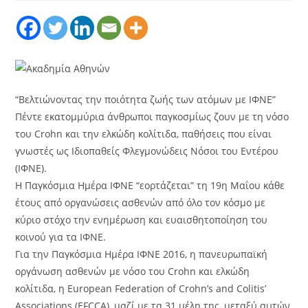
“Βελτιώνοντας την ποιότητα ζωής των ατόμων με ΙΦΝΕ”
Πέντε εκατομμύρια άνθρωποι παγκοσμίως ζουν με τη νόσο
του Crohn και την ελκώδη κολίτιδα, παθήσεις που είναι
γνωστές ως Ιδιοπαθείς Φλεγμονώδεις Νόσοι του Εντέρου
(ΙΦΝΕ).
Η Παγκόσμια Ημέρα ΙΦΝΕ “εορτάζεται” τη 19η Μαΐου κάθε
έτους από οργανώσεις ασθενών από όλο τον κόσμο με
κύριο στόχο την ενημέρωση και ευαισθητοποίηση του
κοινού για τα ΙΦΝΕ.
Για την Παγκόσμια Ημέρα ΙΦΝΕ 2016, η πανευρωπαϊκή
οργάνωση ασθενών με νόσο του Crohn και ελκώδη
κολίτιδα, η European Federation of Crohn’s and Colitis’
Associations (EFCCA), μαζί με τα 31 μέλη της, μεταξύ αυτών