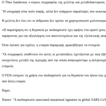
Ο Theo Sanderson, ο κύριος συγγραφέας της μελέτης και μεταδιδακτορικός ε
“Η υπογραφή είναι πολύ σαφής, αλλά δεν υπάρχουν παραλλαγές που κυκλοφορ
Η μελέτη δεν λέει ότι οι άνθρωποι δεν πρέπει να χρησιμοποιούν μολνουπιρα
«Η παρατήρηση ότι η θεραπεία με molnupiravir έχει αφήσει ένα ορατό ίχνο
παράγοντας για την αξιολόγηση των αποτελεσμάτων και της εξελικτικής ασφ
Όταν έφτασε για σχόλιο, η εταιρία παραγωγής αμφισβήτησε τα στοιχεία.
“Οι συγγραφείς υποθέτουν ότι αυτές οι μεταλλάξεις σχετίζονταν με ιική ε
συσχετίσεις μεταξύ της περιοχής από την οποία αναγνωρίστηκε η αλληλουχί
εταιρεία.
Ο FDA ενέκρινε τη χρήση του molnupiravir για τη θεραπεία του ήπιου έως 
από άλλη εταιρία.
Πηγές
Nature: “A molnupiravir-associated mutational signature in global SARS-C