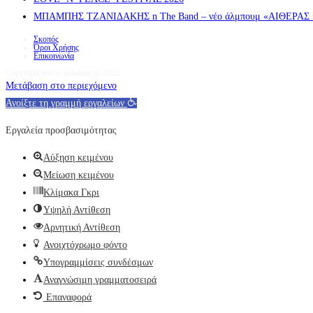
ΜΠΑΜΠΗΣ ΤΖΑΝΙΔΑΚΗΣ n The Band – νέο άλμπουμ «ΑΙΘΕΡΑΣ » α
Σκοπός
Όροι Χρήσης
Επικοινωνία
Copyright nosos-notalone.gr 2022
Μετάβαση στο περιεχόμενο
Ανοίξτε τη γραμμή εργαλείων
Εργαλεία προσβασιμότητας
Αύξηση κειμένου
Μείωση κειμένου
Κλίμακα Γκρι
Υψηλή Αντίθεση
Αρνητική Αντίθεση
Ανοιχτόχρωμο φόντο
Υπογραμμίσεις συνδέσμων
Αναγνώσιμη γραμματοσειρά
Επαναφορά