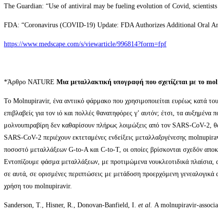
The Guardian: “Use of antiviral may be fueling evolution of Covid, scientists
FDA: “Coronavirus (COVID-19) Update: FDA Authorizes Additional Oral Ant
https://www.medscape.com/s/viewarticle/996814?form=fpf
*Άρθρο NATURE
Μια μεταλλακτική υπογραφή που σχετίζεται με το mo
Το Molnupiravir, ένα αντιικό φάρμακο που χρησιμοποιείται ευρέως κατά το
επιβλαβείς για τον ιό και πολλές θανατηφόρες γ’ αυτόν; έτσι, τα αυξημένα
μολνουπιραβίρη δεν καθαρίσουν πλήρως λοιμώξεις από τον SARS-CoV-2, θα
SARS-CoV-2 περιέχουν εκτεταμένες ενδείξεις μεταλλαξογένεσης molnupira
ποσοστό μεταλλάξεων G-to-A και C-to-T, οι οποίες βρίσκονται σχεδόν αποκ
Εντοπίζουμε φάσμα μεταλλάξεων, με προτιμώμενα νουκλεοτιδικά πλαίσια, απ
σε αυτά, σε ορισμένες περιπτώσεις με μετάδοση προερχόμενη γενεαλογικά 
χρήση του molnupiravir.
Sanderson, T., Hisner, R., Donovan-Banfield, I.
et al.
A molnupiravir-associ