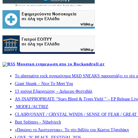
Μουσικη ενημερωση απο το Rockandroll.gr
Το alternative rock συγκρότημα MAD SNEAKS παρουσιάζει το νέο μ
Giant Skunk – Nice To Meet You
13 χρόνια Εξαρχειώτης – Διήμερο Φεστιβάλ
AS INAPPROPRIATE “Stars Bleed & Trees Yield ” – EP Release Live s
MODEL/ACTRIZ
CLAIRVOYANT / CRYSTAL WINDS / SENSE OF FEAR / GREA
Butt Splitters – Nibelvirch
«Παγώνει το Άμστερνταμ»: Το νέο βιβλίο του Κώστα Τζανιδάκη
LOVE ‘N’ PEACE FESTIVAL 2026