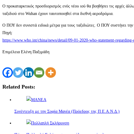
Ο προκαταρκτικός προσδιορισμός ενός νέου ιού θα βοηθήσει τις αρχές άλλ
ταξιδιού στο Wuhan έχουν ταυτοποιηθεί στα διεθνή αεροδρόμια.
Ο ΠΟΥ δεν συνιστά ειδικά μέτρα για τους ταξιδιώτες. Ο ΠΟΥ συστήνει τη
Πηγή:
https://www.who.int/china/news/detail/09-01-2020-who-statement-regarding-
Επιμέλεια Ελένη Παξιμάδη
Related Posts:
Συνέντευξη με την Σοφία Μανέα (Πρόεδρος της Π.Ε.Α.Ν.Δ.)