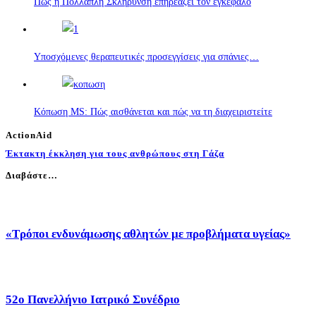
Πώς η Πολλαπλή Σκλήρυνση επηρεάζει τον εγκέφαλο
Υποσχόμενες θεραπευτικές προσεγγίσεις για σπάνιες…
Κόπωση MS: Πώς αισθάνεται και πώς να τη διαχειριστείτε
ActionAid
Έκτακτη έκκληση για τους ανθρώπους στη Γάζα
Διαβάστε…
«Τρόποι ενδυνάμωσης αθλητών με προβλήματα υγείας»
52o Πανελλήνιο Ιατρικό Συνέδριο