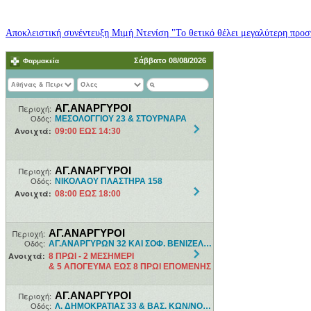
Αποκλειστική συνέντευξη Μιμή Ντενίση "Το θετικό θέλει μεγαλύτερη προσπ