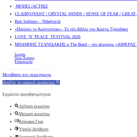
MODEL/ACTRIZ
CLAIRVOYANT / CRYSTAL WINDS / SENSE OF FEAR / GREA
Butt Splitters – Nibelvirch
«Παγώνει το Άμστερνταμ»: Το νέο βιβλίο του Κώστα Τζανιδάκη
LOVE ‘N’ PEACE FESTIVAL 2026
ΜΠΑΜΠΗΣ ΤΖΑΝΙΔΑΚΗΣ n The Band – νέο άλμπουμ «ΑΙΘΕΡΑΣ » α
Σκοπός
Όροι Χρήσης
Επικοινωνία
Copyright nosos-notalone.gr 2022
Μετάβαση στο περιεχόμενο
Ανοίξτε τη γραμμή εργαλείων
Εργαλεία προσβασιμότητας
Αύξηση κειμένου
Μείωση κειμένου
Κλίμακα Γκρι
Υψηλή Αντίθεση
Αρνητική Αντίθεση