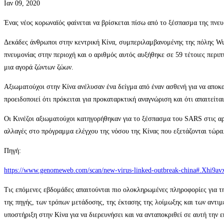
Ιαν 09, 2020
Ένας νέος κορωναϊός φαίνεται να βρίσκεται πίσω από το ξέσπασμα της πνε
Δεκάδες άνθρωποι στην κεντρική Κίνα, συμπεριλαμβανομένης της πόλης Wuha
πνευμονίας στην περιοχή και ο αριθμός αυτός αυξήθηκε σε 59 τέτοιες περιπ
μια αγορά ζώντων ζώων.
Αξιωματούχοι στην Κίνα ανέλυσαν ένα δείγμα από έναν ασθενή για να απο
προειδοποιεί ότι πρόκειται για προκαταρκτική αναγνώριση και ότι απαιτείτ
Οι Κινέζοι αξιωματούχοι κατηγορήθηκαν για το ξέσπασμα του SARS στις αρ
αλλαγές στο πρόγραμμα ελέγχου της νόσου της Κίνας που εξετάζονται τώρα
Πηγή:
https://www.genomeweb.com/scan/new-virus-linked-outbreak-china#.Xhi9a
Τις επόμενες εβδομάδες απαιτούνται πιο ολοκληρωμένες πληροφορίες για τη
της πηγής, των τρόπων μετάδοσης, της έκτασης της λοίμωξης και των αντιμ
υποστήριξη στην Κίνα για να διερευνήσει και να ανταποκριθεί σε αυτή την 