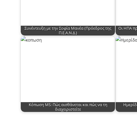
Συνέντευξη με την Σοφία Μανέα (Πρόεδρος της
Οι ΗΠΑ πρ
Π.Ε.Α.Ν.Δ.)
Κόπωση MS: Πώς αισθάνεται και πώς να τη
Ημερίδ
διαχειριστείτε