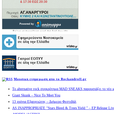
Μουσικη ενημερωση απο το Rockandroll.gr
Το alternative rock συγκρότημα MAD SNEAKS παρουσιάζει το νέο μ
Giant Skunk – Nice To Meet You
13 χρόνια Εξαρχειώτης – Διήμερο Φεστιβάλ
AS INAPPROPRIATE “Stars Bleed & Trees Yield ” – EP Release Live s