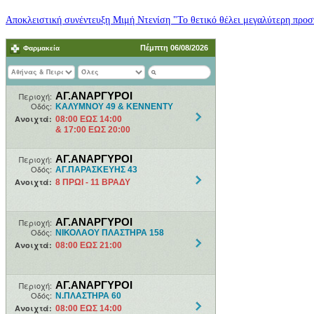
Αποκλειστική συνέντευξη Μιμή Ντενίση "Το θετικό θέλει μεγαλύτερη προσπ