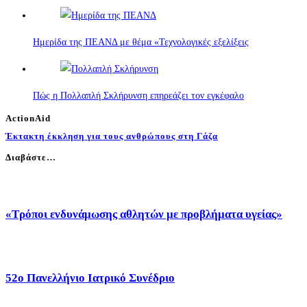
Ημερίδα της ΠΕΑΝΔ με θέμα «Τεχνολογικές εξελίξεις
Πώς η Πολλαπλή Σκλήρυνση επηρεάζει τον εγκέφαλο
ActionAid
Έκτακτη έκκληση για τους ανθρώπους στη Γάζα
Διαβάστε…
«Τρόποι ενδυνάμωσης αθλητών με προβλήματα υγείας»
52o Πανελλήνιο Ιατρικό Συνέδριο