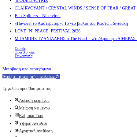
MODEL/ACTRIZ
CLAIRVOYANT / CRYSTAL WINDS / SENSE OF FEAR / GREA
Butt Splitters – Nibelvirch
«Παγώνει το Άμστερνταμ»: Το νέο βιβλίο του Κώστα Τζανιδάκη
LOVE ‘N’ PEACE FESTIVAL 2026
ΜΠΑΜΠΗΣ ΤΖΑΝΙΔΑΚΗΣ n The Band – νέο άλμπουμ «ΑΙΘΕΡΑΣ » α
Σκοπός
Όροι Χρήσης
Επικοινωνία
Copyright nosos-notalone.gr 2022
Μετάβαση στο περιεχόμενο
Ανοίξτε τη γραμμή εργαλείων
Εργαλεία προσβασιμότητας
Αύξηση κειμένου
Μείωση κειμένου
Κλίμακα Γκρι
Υψηλή Αντίθεση
Αρνητική Αντίθεση